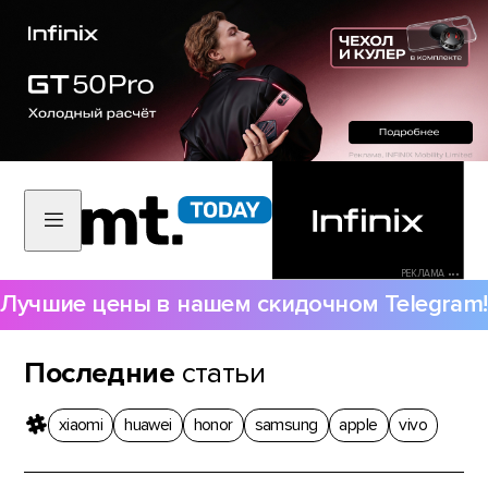
РЕКЛАМА •••
Лучшие цены в нашем скидочном Telegram!
Последние
статьи
xiaomi
huawei
honor
samsung
apple
vivo