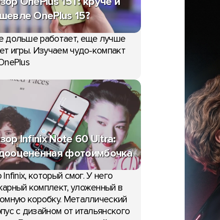
зор OnePlus 15T: круче и
шевле OnePlus 15?
е дольше работает, еще лучше
ет игры. Изучаем чудо-компакт
OnePlus
зор Infinix Note 60 Ultra:
дооценённая фотоимбочка
 Infinix, который смог. У него
арный комплект, уложенный в
омную коробку. Металлический
пус с дизайном от итальянского