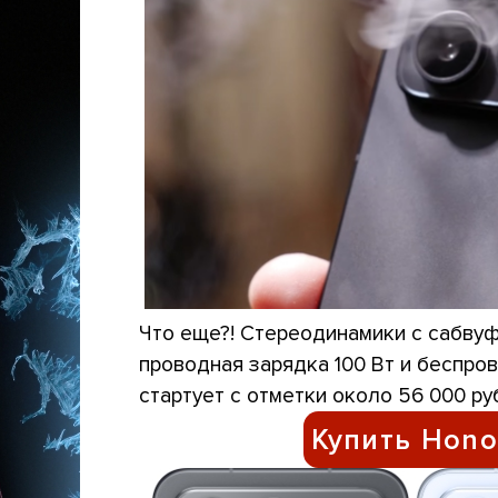
Что еще?! Стереодинамики с сабвуф
проводная зарядка 100 Вт и беспров
стартует с отметки около 56 000 ру
Купить Honor