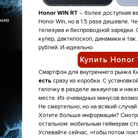
Honor WIN RT
– более доступная ве
Honor Win, но в 1.5 раза дешевле. Ч
телезума и беспроводной зарядки. О
кулер, дактилоскоп, динамики и та
рублей. И-идеально.
Купить Honor 
Смартфон для внутреннего рынка Кит
есть
сразу из коробки. С установко
галочку в разделе аккаунтов и накат
месте. Из очевидных минусов возмо
Не смертельно, но на всякий случа
Хотите больше информации? Смотри
остальном: мобильным геймерам сто
Успевайте сейчас, чтобы потом локти