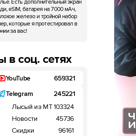
лье. Есть дополнительный экран
ди, eSIM, батарея на 7000 мАч,
лохое железо и тройной набор
ер, которые я протестировал в
нии за вас!
 в соц. сетях
YouTube
659321
Telegram
245221
Лысый из МТ
103324
Новости
45736
Скидки
96161