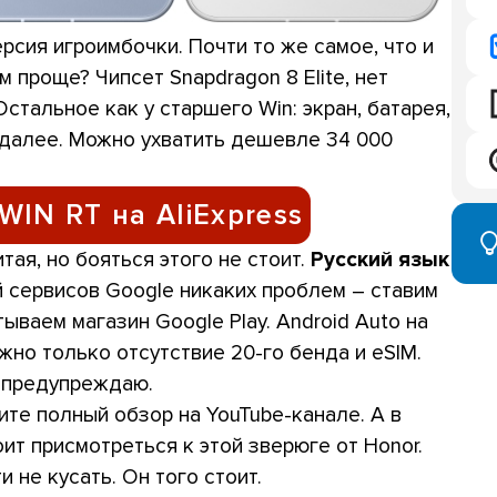
рсия игроимбочки. Почти то же самое, что и
ем проще? Чипсет Snapdragon 8 Elite, нет
стальное как у старшего Win: экран, батарея,
к далее. Можно ухватить дешевле 34 000
WIN RT на AliExpress
ая, но бояться этого не стоит.
Русский язык
й сервисов Google никаких проблем – ставим
ываем магазин Google Play. Android Auto на
жно только отсутствие 20-го бенда и eSIM.
й предупреждаю.
те полный обзор на YouTube-канале. А в
ит присмотреться к этой зверюге от Honor.
 не кусать. Он того стоит.