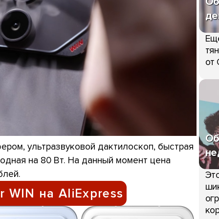
Об
де
Ещ
тян
от 
Об
ером, ультразвуковой дактилоскоп, быстрая
не
одная на 80 Вт. На данный момент цена
блей.
Это
шик
 WIN на AliExpress
огр
кор