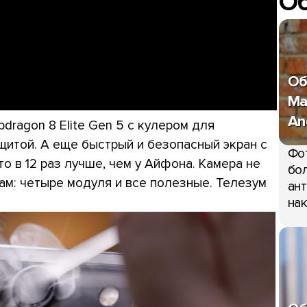
О
Об
Ma
An
dragon 8 Elite Gen 5 с кулером для
итой. А еще быстрый и безопасный экран с
Фо
то в 12 раз лучше, чем у Айфона. Камера не
бол
м: четыре модуля и все полезные. Телезум
ант
нак