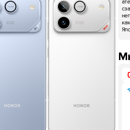
ате
сза
неп
кам
Япо
Мы