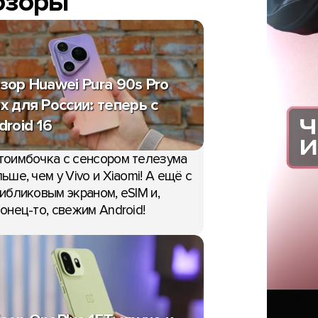
бзоры
зор Huawei Pura 90s Pro
x для России: теперь с
droid 16
тоимбочка с сенсором телезума
ьше, чем у Vivo и Xiaomi! А ещё с
ибликовым экраном, eSIM и,
онец-то, свежим Android!