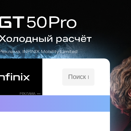
Поиск
по
сайту
РЕКЛАМА •••