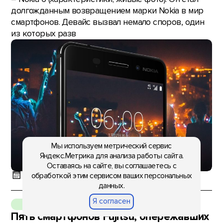
долгожданным возвращением марки Nokia в мир
смартфонов. Девайс вызвал немало споров, один
из которых разв
Мы используем метрический сервис
Яндекс.Метрика для анализа работы сайта.
Оставаясь на сайте, вы соглашаетесь с
обработкой этим сервисом ваших персональных
22:48, 8 января 2017
данных.
Я согласен
СТАТЬИ
Пять смартфонов Fujitsu, опережавших