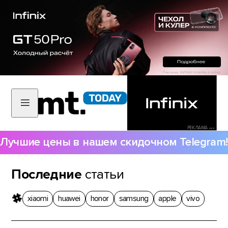
РЕКЛАМА •••
Лучшие цены в нашем скидочном Telegram!
Последние
статьи
xiaomi
huawei
honor
samsung
apple
vivo