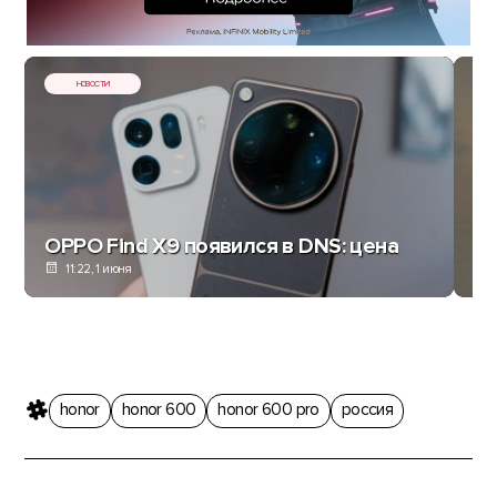
НОВОСТИ
Ho
OPPO Find X9 появился в DNS: цена
ф
11:22, 1 июня
honor
honor 600
honor 600 pro
россия