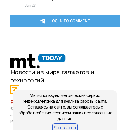
Новости из мира гаджетов и
технологий
Мы используем метрический сервис
Яндекс.Метрика для анализа работы сайта.
РЕКЛАМА:
mobiltelefon.ru@gmail.com
Оставаясь на сайте, вы соглашаетесь с
© 2006-2026 mt.today \ mobiltelefon.ru. Все права
обработкой этим сервисом ваших персональных
защищены. Использование материалов с сайта
данных.
разрешено при указании ссылки на данный ресурс.
Я согласен