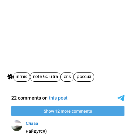
infinix
note 60 ultra
dns
россия