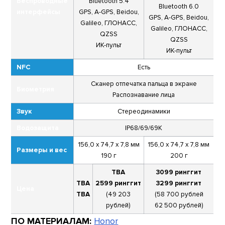
Беспроводные
Bluetooth 5.4
Bluetooth 6.0
интерфейсы
GPS, A-GPS, Beidou,
GPS, A-GPS, Beidou,
Galileo, ГЛОНАСС,
Galileo, ГЛОНАСС,
QZSS
QZSS
ИК-пульт
ИК-пульт
NFC
Есть
Сканер отпечатка пальца в экране
Биометрия
Распознавание лица
Звук
Стереодинамики
Водозащита
IP68/69/69K
156,0 x 74,7 x 7,8 мм
156,0 x 74,7 x 7,8 мм
Размеры и вес
190 г
200 г
TBA
3099 ринггит
TBA
2599 ринггит
3299 ринггит
Цена
TBA
(49 203
(58 700 рублей
рублей)
62 500 рублей)
ПО МАТЕРИАЛАМ:
Honor