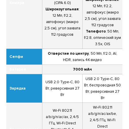
Камера
(CIPA 6.0)
12 Мп, f/2.2,
Широкоугольная
:
автофокус (макро
12 Мп, f/2.2,
2,5 см), угол захвата
автофокус (макро
112 градусов
2,5 см), угол захвата
Телефото
: 50 Мп,
112 градусов
f/2.8, оптический зум
3.5х, OIS
Отверстие по центру
, 50 Мп, f/2.0, AI,
Селфи
HDR, запись 4К-видео
Батарея
7000 мАч
USB 2.0 Type-C, 80
USB 2.0 Type-C, 80
Вт, беспроводная 50
Зарядка
Вт, реверсивная 27
Вт, реверсивная 27
Вт
Вт
Wi-Fi 802.11
Wi-Fi 802.11
a/b/g/n/ac/ax/be,
a/b/g/n/ac/ax, 2,4/5
2,4/5 ГГц, Wi-Fi
ГГц, Wi-Fi Direct
Direct