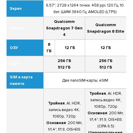
6,57", 2728 x 1264 точки, 458 ppi, 120 Гц, 10
Экран
бит, ШИМ 3840 Гц, AMOLED (LTPS)
Qualcomm
Qualcomm
Чипсет
Snapdragon 7 Gen
Snapdragon 8 Elite
4
8
ОЗУ
12 ГБ
12 ГБ
ГБ
256 ГБ
256 ГБ
ПЗУ
512 ГБ
512 ГБ
SIM и карта
Две nanoSIM-карты, eSIM
памяти
Тройная
, AI, HDR,
запись видео 4К,
Тройная
, AI, HDR,
1080p, 720p
запись видео 4К,
Основная
: 200 Мп,
1080p, 720p
1/1,4", f/1.9, OIS+EIS
Основная
: 200 Мп,
(CIPA 6.5)
1/1,4", f/1.9, OIS+EIS
Широкоугольная
: