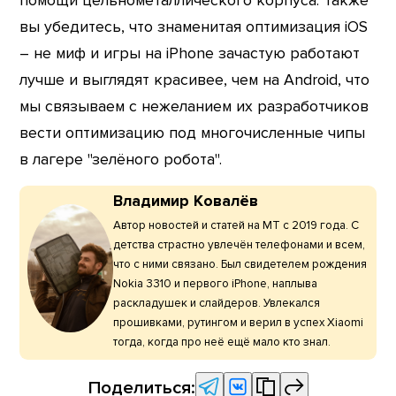
помощи цельнометаллического корпуса. Также
вы убедитесь, что знаменитая оптимизация iOS
– не миф и игры на iPhone зачастую работают
лучше и выглядят красивее, чем на Android, что
мы связываем с нежеланием их разработчиков
вести оптимизацию под многочисленные чипы
в лагере "зелёного робота".
Владимир Ковалёв
Автор новостей и статей на МТ с 2019 года. С
детства страстно увлечён телефонами и всем,
что с ними связано. Был свидетелем рождения
Nokia 3310 и первого iPhone, наплыва
раскладушек и слайдеров. Увлекался
прошивками, рутингом и верил в успех Xiaomi
тогда, когда про неё ещё мало кто знал.
Поделиться: