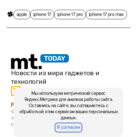
apple
iphone 17
iphone 17 pro
iphone 17 pro max
Новости из мира гаджетов и
технологий
Мы используем метрический сервис
Яндекс.Метрика для анализа работы сайта.
РЕКЛАМА:
mobiltelefon.ru@gmail.com
Оставаясь на сайте, вы соглашаетесь с
© 2006-2026 mt.today \ mobiltelefon.ru. Все права
обработкой этим сервисом ваших персональных
защищены. Использование материалов с сайта
данных.
разрешено при указании ссылки на данный ресурс.
Я согласен