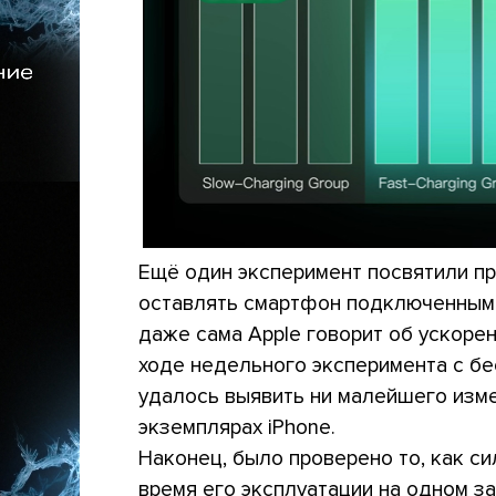
Ещё один эксперимент посвятили пр
оставлять смартфон подключенным 
даже сама Apple говорит об ускоре
ходе недельного эксперимента с б
удалось выявить ни малейшего изм
экземплярах iPhone.
Наконец, было проверено то, как с
время его эксплуатации на одном з