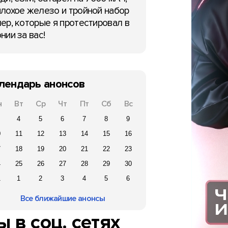
лохое железо и тройной набор
ер, которые я протестировал в
нии за вас!
лендарь анонсов
н
Вт
Ср
Чт
Пт
Сб
Вс
4
5
6
7
8
9
0
11
12
13
14
15
16
7
18
19
20
21
22
23
4
25
26
27
28
29
30
1
1
2
3
4
5
6
Все ближайшие анонсы
 в соц. сетях