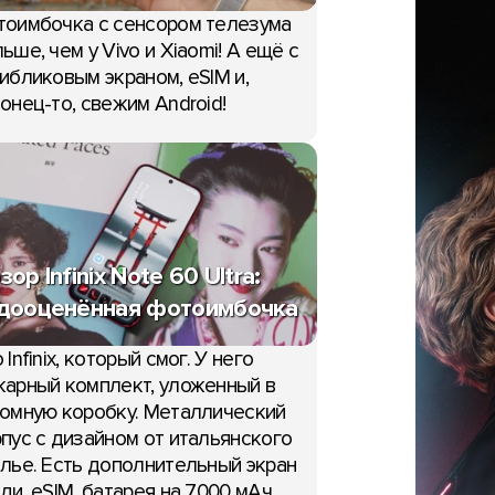
тоимбочка с сенсором телезума
ьше, чем у Vivo и Xiaomi! А ещё с
ибликовым экраном, eSIM и,
онец-то, свежим Android!
зор Infinix Note 60 Ultra:
дооценённая фотоимбочка
 Infinix, который смог. У него
арный комплект, уложенный в
омную коробку. Металлический
пус с дизайном от итальянского
лье. Есть дополнительный экран
ди, eSIM, батарея на 7000 мАч,