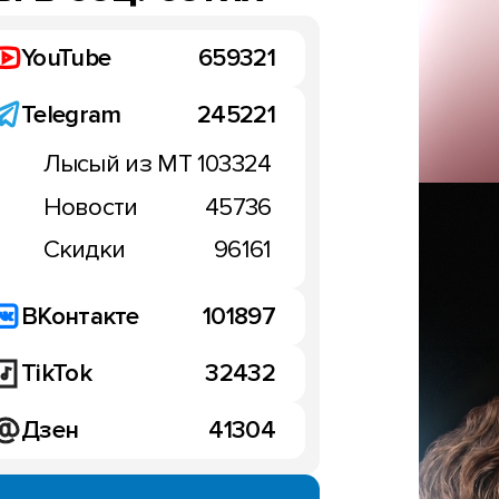
YouTube
659321
Telegram
245221
Лысый из МТ
103324
Новости
45736
Скидки
96161
ВКонтакте
101897
TikTok
32432
Дзен
41304