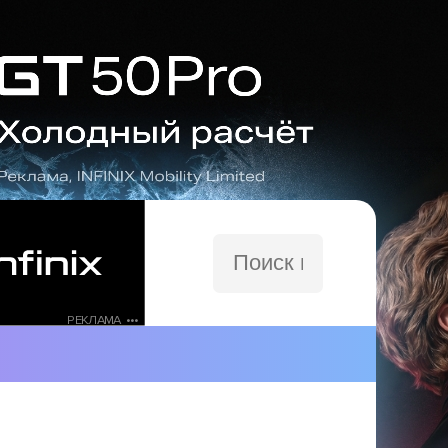
Поиск
по
сайту
РЕКЛАМА •••