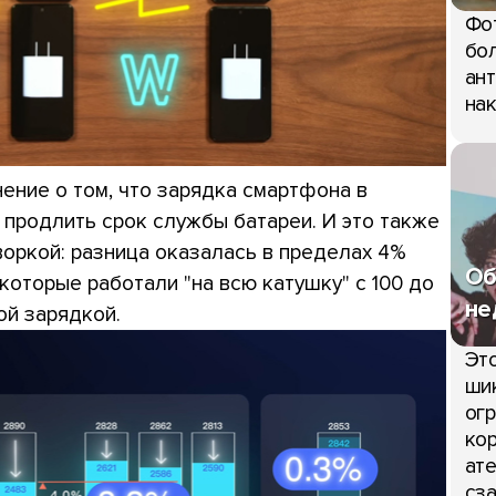
Фо
бол
ант
нак
ение о том, что зарядка смартфона в
 продлить срок службы батареи. И это также
воркой: разница оказалась в пределах 4%
Об
которые работали "на всю катушку" с 100 до
не
ой зарядкой.
Это
шик
огр
кор
ате
сза