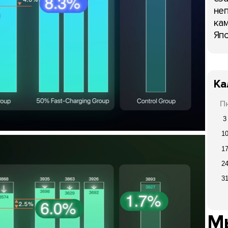
неп
кам
Япо
Ка
П
3
1
1
2
3
Мы