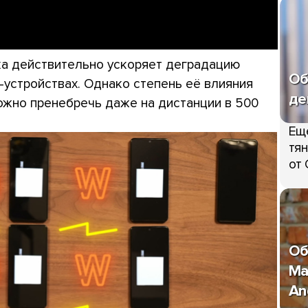
дка действительно ускоряет деградацию
Об
id-устройствах. Однако степень её влияния
де
можно пренебречь даже на дистанции в 500
Ещ
тян
от 
Об
Ma
An