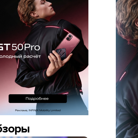
бзоры