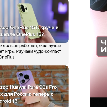
зор OnePlus 15T: круче и
шевле OnePlus 15?
е дольше работает, еще лучше
ет игры. Изучаем чудо-компакт
OnePlus
зор Huawei Pura 90s Pro
x для России: теперь с
droid 16