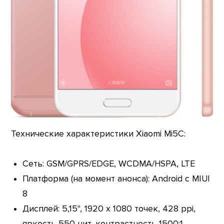
Технические характеристики Xiaomi Mi5C:
Сеть: GSM/GPRS/EDGE, WCDMA/HSPA, LTE
Платформа (на момент анонса): Android с MIUI
8
Дисплей: 5,15", 1920 х 1080 точек, 428 ppi,
яркость 550 нит, контрастность 1500:1