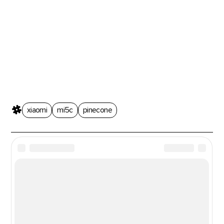
xiaomi
mi5c
pinecone
Новости из мира гаджетов и
технологий