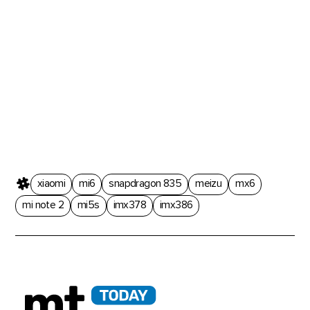
xiaomi
mi6
snapdragon 835
meizu
mx6
mi note 2
mi5s
imx378
imx386