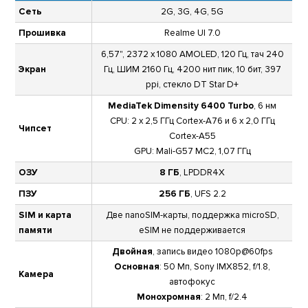
Сеть
2G, 3G, 4G, 5G
Прошивка
Realme UI 7.0
6,57", 2372 х 1080 AMOLED, 120 Гц, тач 240
Экран
Гц, ШИМ 2160 Гц, 4200 нит пик, 10 бит, 397
ppi, стекло DT Star D+
MediaTek Dimensity 6400 Turbo
, 6 нм
CPU: 2 х 2,5 ГГц Cortex-A76 и 6 х 2,0 ГГц
Чипсет
Cortex-A55
GPU: Mali-G57 MC2, 1,07 ГГц
ОЗУ
8 ГБ
, LPDDR4X
ПЗУ
256 ГБ
, UFS 2.2
SIM и карта
Две nanoSIM-карты, поддержка microSD,
памяти
eSIM не поддерживается
Двойная
, запись видео 1080p@60fps
Основная
: 50 Мп, Sony IMX852, f/1.8,
Камера
автофокус
Монохромная
: 2 Мп, f/2.4