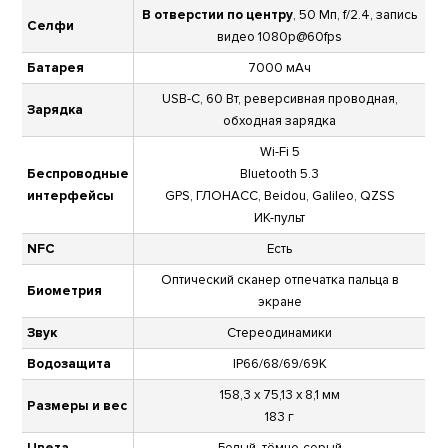
В отверстии по центру
, 50 Мп, f/2.4, запись
Селфи
видео 1080p@60fps
Батарея
7000 мАч
USB-C, 60 Вт, реверсивная проводная,
Зарядка
обходная зарядка
Wi-Fi 5
Беспроводные
Bluetooth 5.3
интерфейсы
GPS, ГЛОНАСС, Beidou, Galileo, QZSS
ИК-пульт
NFC
Есть
Оптический сканер отпечатка пальца в
Биометрия
экране
Звук
Стереодинамики
Водозащита
IP66/68/69/69K
158,3 x 75,13 x 8,1 мм
Размеры и вес
183 г