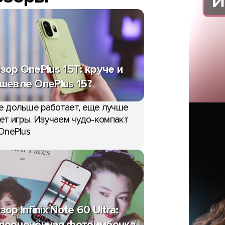
зор OnePlus 15T: круче и
шевле OnePlus 15?
е дольше работает, еще лучше
ет игры. Изучаем чудо-компакт
OnePlus
зор Infinix Note 60 Ultra:
дооценённая фотоимбочка