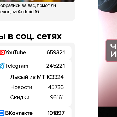
обрались за вас, помог ли
еход на Android 16.
 в соц. сетях
YouTube
659321
Telegram
245221
Лысый из МТ
103324
Новости
45736
Скидки
96161
ВКонтакте
101897