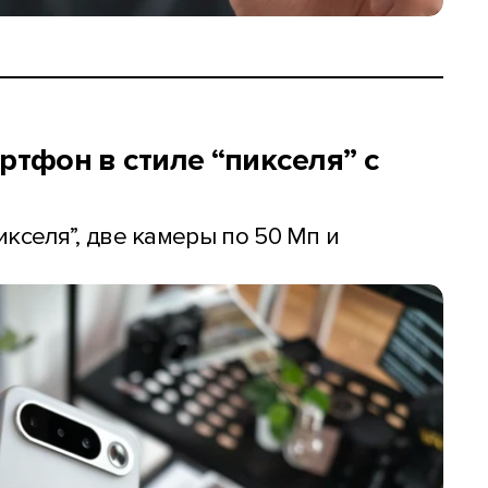
ртфон в стиле “пикселя” с
кселя”, две камеры по 50 Мп и