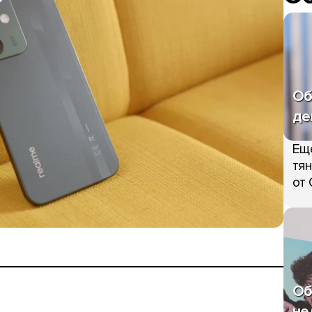
Об
де
Ещ
тян
от 
Об
не