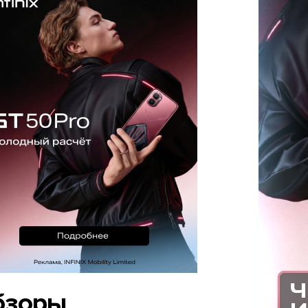
бзоры