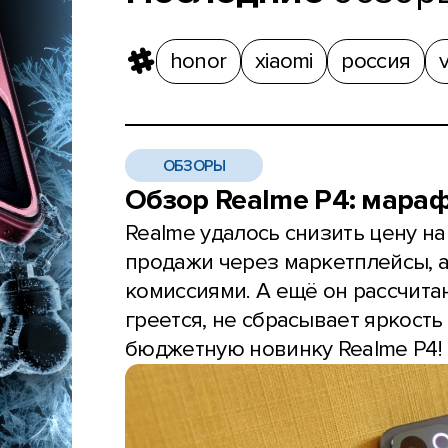
honor
xiaomi
россия
v
ОБЗОРЫ
Обзор Realme P4: мара
Realme удалось снизить цену на
продажи через маркетплейсы, а
комиссиями. А ещё он рассчита
греется, не сбрасывает яркость
бюджетную новинку Realme P4!