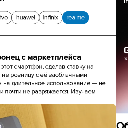
ivo
huawei
infinix
realme
фонец с маркетплейса
 этот смартфон, сделав ставку на
 не розницу с её заоблачными
н на длительное использование — не
 и почти не разряжается. Изучаем
О