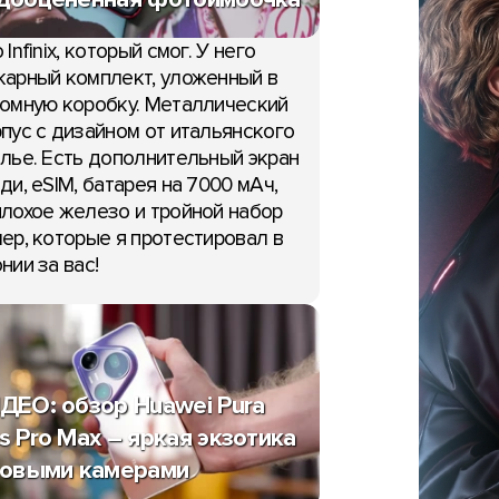
 Infinix, который смог. У него
арный комплект, уложенный в
омную коробку. Металлический
пус с дизайном от итальянского
лье. Есть дополнительный экран
ди, eSIM, батарея на 7000 мАч,
лохое железо и тройной набор
ер, которые я протестировал в
нии за вас!
ДЕО: обзор Huawei Pura
s Pro Max – яркая экзотика
новыми камерами