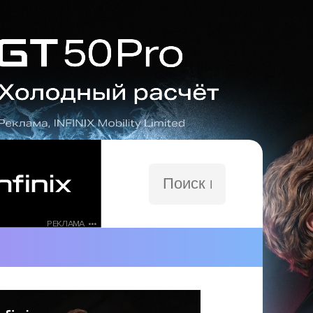
Поиск
по
сайту
РЕКЛАМА •••