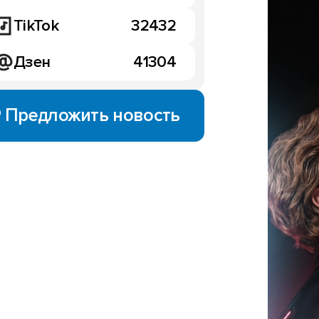
TikTok
32432
Дзен
41304
Предложить новость