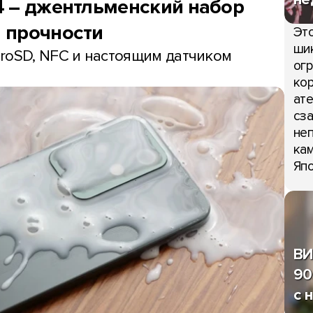
4 – джентльменский набор
 прочности
Это
шик
roSD, NFC и настоящим датчиком
огр
кор
ате
сза
неп
кам
Япо
ВИ
90
с 