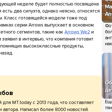
ледующей неделе будет полностью посвящена
Ma
 есть два силуэта, однако неясно, относятся
An
м. Класс готовящейся модели тоже под
амках серии Arrows выпускает в основном
Фо
бол
тного сегментов, такие как
Arrows We2
и
ант
и заявил в интервью, что компания готовит
нак
, помнящих высококлассные продукты,
назад.
Об
де
ыбов
Ещ
 для MT.today с 2013 года, что составляет
тян
и автора. Написал более 8000 новостей.