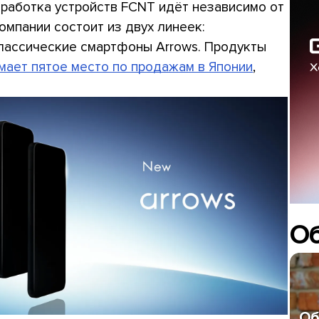
азработка устройств FCNT идёт независимо от
омпании состоит из двух линеек:
лассические смартфоны Arrows. Продукты
мает пятое место по продажам в Японии
,
О
Об