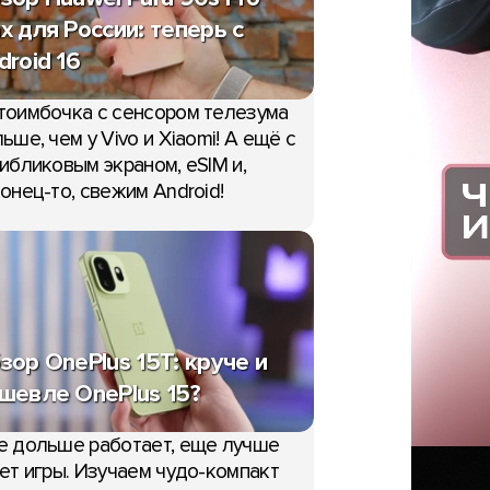
x для России: теперь с
droid 16
тоимбочка с сенсором телезума
ьше, чем у Vivo и Xiaomi! А ещё с
ибликовым экраном, eSIM и,
онец-то, свежим Android!
зор OnePlus 15T: круче и
шевле OnePlus 15?
е дольше работает, еще лучше
ет игры. Изучаем чудо-компакт