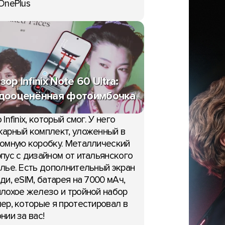
OnePlus
зор Infinix Note 60 Ultra:
дооценённая фотоимбочка
 Infinix, который смог. У него
арный комплект, уложенный в
омную коробку. Металлический
пус с дизайном от итальянского
лье. Есть дополнительный экран
ди, eSIM, батарея на 7000 мАч,
ОБЗОРЫ
лохое железо и тройной набор
 G56, G86 и G86
ер, которые я протестировал в
нкциональные
нии за вас!
 бюджетки