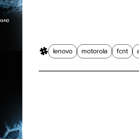
lenovo
motorola
fcnt