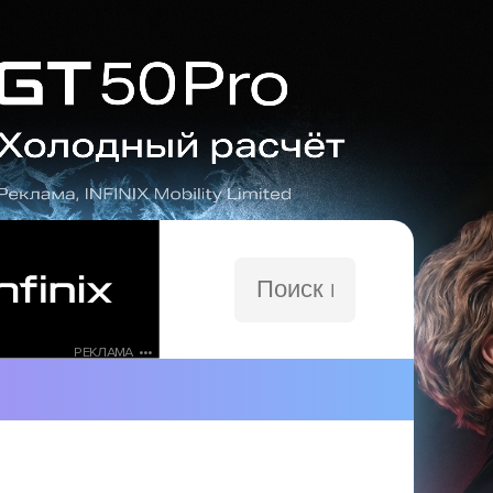
Поиск
по
сайту
РЕКЛАМА •••