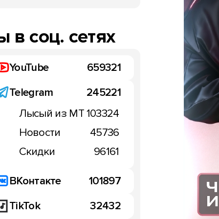
мая 2025
 в соц. сетях
YouTube
659321
Telegram
245221
Лысый из МТ
103324
ВИДЕО: распаковка Moto
Новости
45736
60 Ultra с крышкой из д
Скидки
96161
13:00, 28 мая 2025
ВКонтакте
101897
TikTok
32432