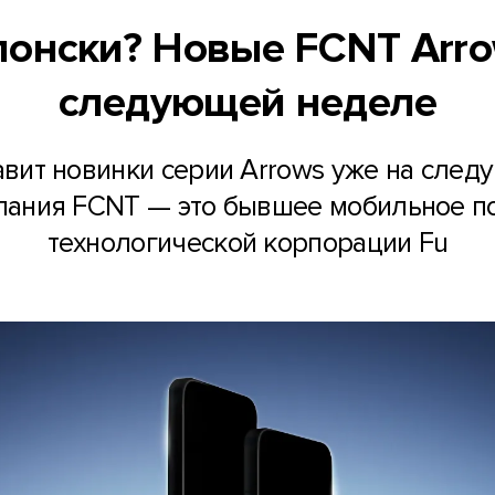
японски? Новые FCNT Arro
следующей неделе
авит новинки серии Arrows уже на след
мпания FCNT — это бывшее мобильное п
технологической корпорации Fu