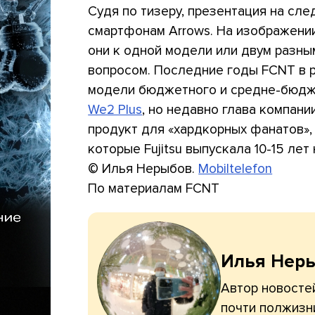
Судя по тизеру, презентация на с
смартфонам Arrows. На изображении
они к одной модели или двум разны
вопросом. Последние годы FCNT в р
модели бюджетного и средне-бюдже
We2 Plus
, но недавно глава компани
продукт для «хардкорных фанатов»
которые Fujitsu выпускала 10-15 лет 
© Илья Нерыбов.
Mobiltelefon
По материалам FCNT
Илья Нер
Автор новостей
почти полжизн