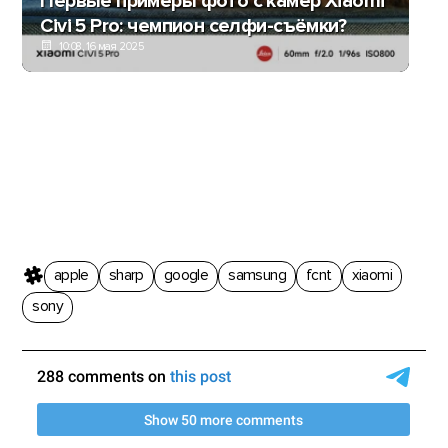
Первые примеры фото с камер Xiaomi
Civi 5 Pro: чемпион селфи-съёмки?
10:08, 16 мая 2025
apple
sharp
google
samsung
fcnt
xiaomi
sony