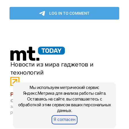
Новости из мира гаджетов и
технологий
Мы используем метрический сервис
Яндекс.Метрика для анализа работы сайта.
РЕКЛАМА:
mobiltelefon.ru@gmail.com
Оставаясь на сайте, вы соглашаетесь с
© 2006-2026 mt.today \ mobiltelefon.ru. Все права
обработкой этим сервисом ваших персональных
защищены. Использование материалов с сайта
данных.
разрешено при указании ссылки на данный ресурс.
Я согласен