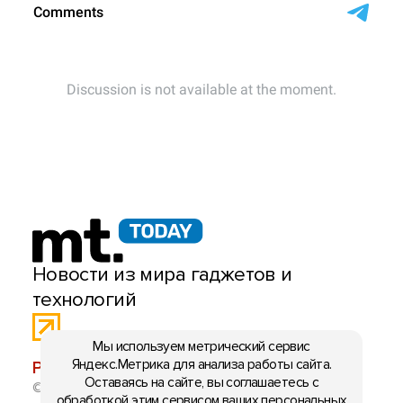
Новости из мира гаджетов и
технологий
Мы используем метрический сервис
Яндекс.Метрика для анализа работы сайта.
РЕКЛАМА:
mobiltelefon.ru@gmail.com
Оставаясь на сайте, вы соглашаетесь с
© 2006-2026 mt.today \ mobiltelefon.ru. Все права
обработкой этим сервисом ваших персональных