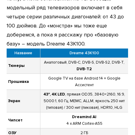
модельный ряд телевизоров включает в себя
четыре серии различных диагоналей: от 43 до
100 дюймов. До «монстра» мы тоже еще
доберемся, а пока я расскажу про «базовую
базу» – модель Dreame 43K100.
Название
Dreame 43K100
Аналоговый, DVB-C, DVB-S, DVB-S2, DVB-T,
Тюнеры
DVB-T2
Google TV на базе Android 14 + Google
Прошивка
Ассистент
43", 4K LED
, прямая OD35, 3840×2160, 16:9,
Экран
5000:1, 60 Гц, MEMC, ALLM, яркость 250 нит
(типовая) / 300 нит (пиковая), HDR10, HLG
Dreamind AI
Чипсет
4 x ARM Cortex-A55
ОЗУ
2 ГБ