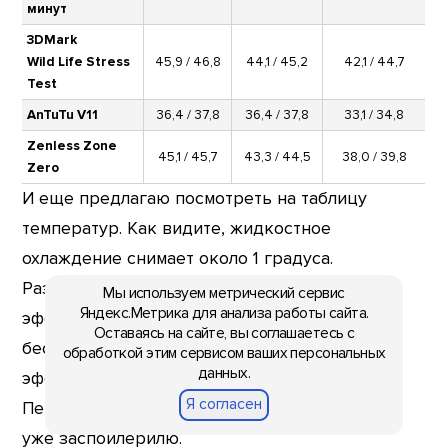
минут
3DMark
Wild Life Stress
45,9 / 46,8
44,1 / 45,2
42,1 / 44,7
Test
AnTuTu V11
36,4 / 37,8
36,4 / 37,8
33,1 / 34,8
Zenless Zone
45,1 / 45,7
43,3 / 44,5
38,0 / 39,8
Zero
И еще предлагаю посмотреть на таблицу
температур. Как видите, жидкостное
охлаждение снимает около 1 градуса.
Разумеется, связка с кулером намного
Мы используем метрический сервис
Яндекс.Метрика для анализа работы сайта.
эффективнее, но назвать помпу прям
Оставаясь на сайте, вы соглашаетесь с
бесполезной нельзя – она работает и
обработкой этим сервисом ваших персональных
данных.
эффективна ровно в меру своих размеров.
Я согласен
Перейдём к играм, тем более что частично я
уже заспойлерилю.