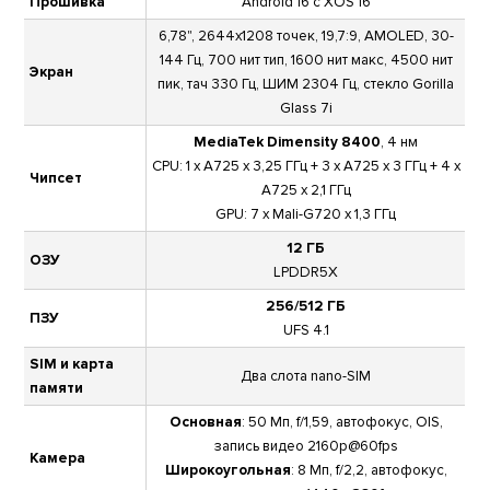
Прошивка
Android 16 с XOS 16
6,78", 2644х1208 точек, 19,7:9, AMOLED, 30-
144 Гц, 700 нит тип, 1600 нит макс, 4500 нит
Экран
пик, тач 330 Гц, ШИМ 2304 Гц, стекло Gorilla
Glass 7i
MediaTek Dimensity 8400
, 4 нм
CPU: 1 x A725 x 3,25 ГГц + 3 x A725 x 3 ГГц + 4 x
Чипсет
A725 x 2,1 ГГц
GPU: 7 x Mali-G720 x 1,3 ГГц
12 ГБ
ОЗУ
LPDDR5X
256/512 ГБ
ПЗУ
UFS 4.1
SIM и карта
Два слота nano-SIM
памяти
Основная
: 50 Мп, f/1,59, автофокус, OIS,
запись видео 2160p@60fps
Камера
Широкоугольная
: 8 Мп, f/2,2, автофокус,