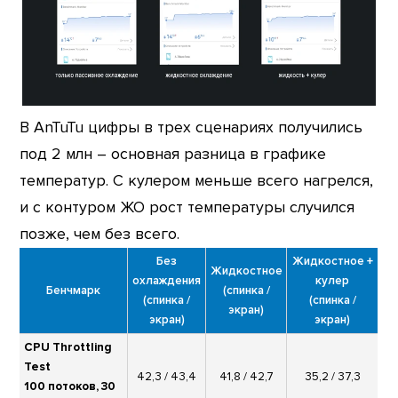
В AnTuTu цифры в трех сценариях получились
под 2 млн – основная разница в графике
температур. С кулером меньше всего нагрелся,
и с контуром ЖО рост температуры случился
позже, чем без всего.
Без
Жидкостное +
Жидкостное
охлаждения
кулер
Бенчмарк
(спинка /
(спинка /
(спинка /
экран)
экран)
экран)
CPU Throttling
Test
42,3 / 43,4
41,8 / 42,7
35,2 / 37,3
100 потоков, 30