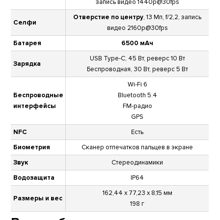
запись видео 1440p@30fps
Отверстие по центру
, 13 Мп, f/2,2, запись
Селфи
видео 2160p@30fps
Батарея
6500 мАч
USB Type-C, 45 Вт, реверс 10 Вт
Зарядка
Беспроводная, 30 Вт, реверс 5 Вт
Wi-Fi 6
Беспроводные
Bluetooth 5.4
интерфейсы
FM-радио
GPS
NFC
Есть
Биометрия
Сканер отпечатков пальцев в экране
Звук
Стереодинамики
Водозащита
IP64
162,44 х 77,23 х 8,15 мм
Размеры и вес
198 г