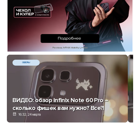
ОБЗОРЫ
ВИДЕО: обзор Infinix Note 60 Pro –
Об
сколько фишек вам нужно? Все?!
In
16:32, 24 марта