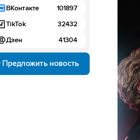
ВКонтакте
101897
TikTok
32432
Дзен
41304
Предложить новость