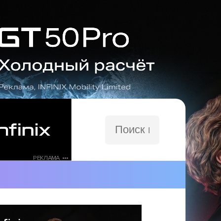
Поиск
по
сайту
РЕКЛАМА •••