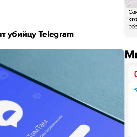
Сам
кто
обз
ит убийцу Telegram
Мы