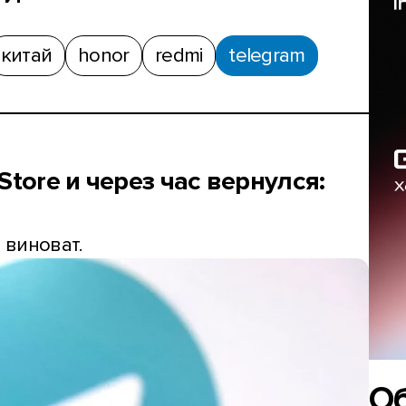
китай
honor
redmi
telegram
Store и через час вернулся:
 виноват.
О