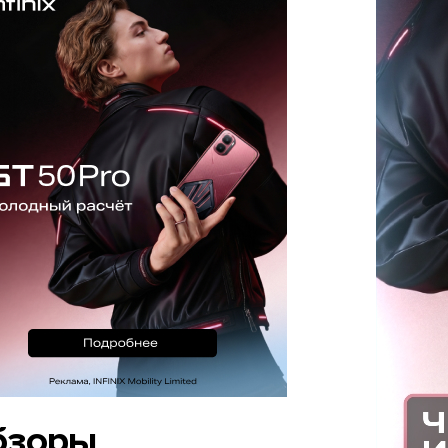
бзоры