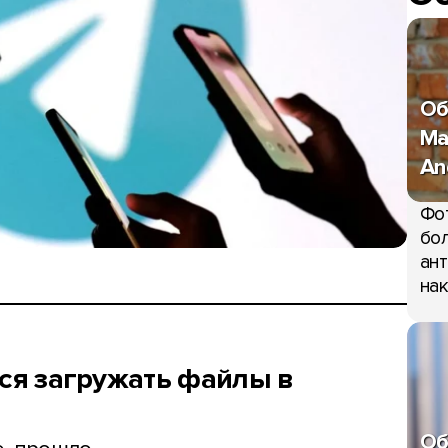
Об
Ma
An
Фо
бол
ант
нак
лся загружать файлы в
Об