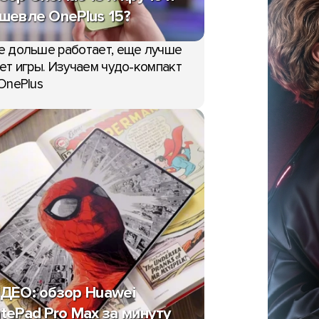
шевле OnePlus 15?
е дольше работает, еще лучше
ет игры. Изучаем чудо-компакт
OnePlus
ДЕО: обзор Huawei
tePad Pro Max за минуту