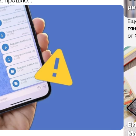
те, прошло…
де
Ещ
тян
от 
ВИ
Ma