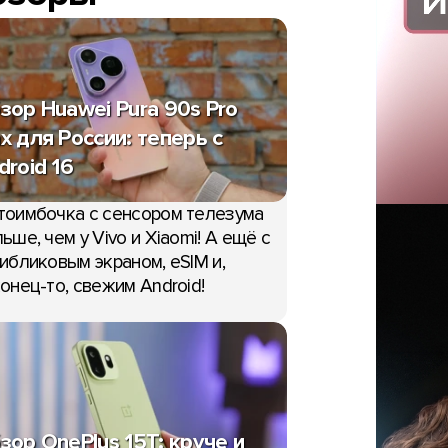
зор Huawei Pura 90s Pro
x для России: теперь с
droid 16
тоимбочка с сенсором телезума
ьше, чем у Vivo и Xiaomi! А ещё с
ибликовым экраном, eSIM и,
онец-то, свежим Android!
зор OnePlus 15T: круче и