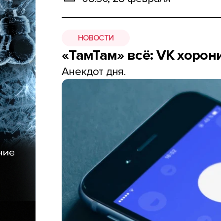
НОВОСТИ
«ТамТам» всё: VK хорон
Анекдот дня.