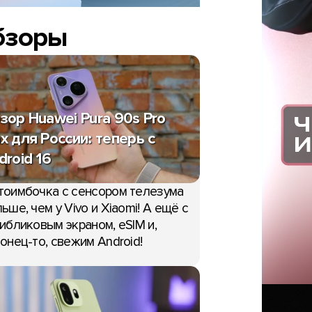
бзоры
зор Huawei Pura 90s Pro
x для России: теперь с
droid 16
тоимбочка с сенсором телезума
ьше, чем у Vivo и Xiaomi! А ещё с
ибликовым экраном, eSIM и,
онец-то, свежим Android!