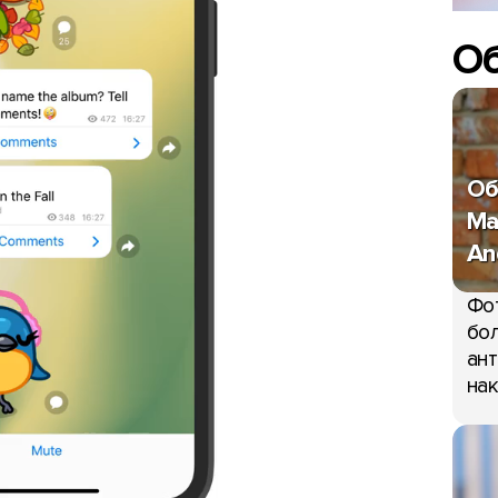
О
Об
Ma
An
Фо
бол
ант
нак