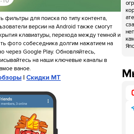
огр
кор
ате
ть фильтры для поиска по типу контента,
сза
ьзователи версии на Android также смогут
неп
крытия клавиатуры, перехода между темной и
кам
ать фото собеседника долгим нажатием на
Япо
о через Google Play. Обновляйтесь,
писывайтесь на наши ключевые каналы в
самое ваное.
Мы
 обзоры
|
Скидки МТ