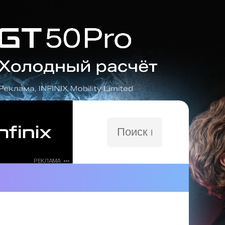
Поиск
по
сайту
РЕКЛАМА •••