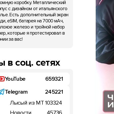
омную коробку. Металлический
пус с дизайном от итальянского
лье. Есть дополнительный экран
ди, eSIM, батарея на 7000 мАч,
лохое железо и тройной набор
ер, которые я протестировал в
нии за вас!
 в соц. сетях
YouTube
659321
Telegram
245221
Лысый из МТ
103324
Новости
45736