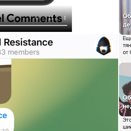
Об
де
Ещ
тян
от 
Об
не
Это
шик