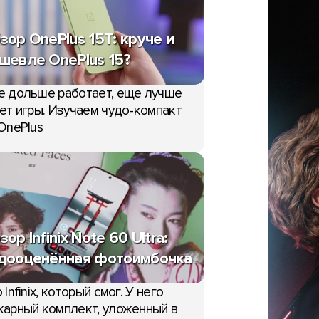
зор OnePlus 15T: круче и
шевле OnePlus 15?
е дольше работает, еще лучше
ет игры. Изучаем чудо-компакт
OnePlus
зор Infinix Note 60 Ultra:
дооценённая фотоимбочка
 Infinix, который смог. У него
арный комплект, уложенный в