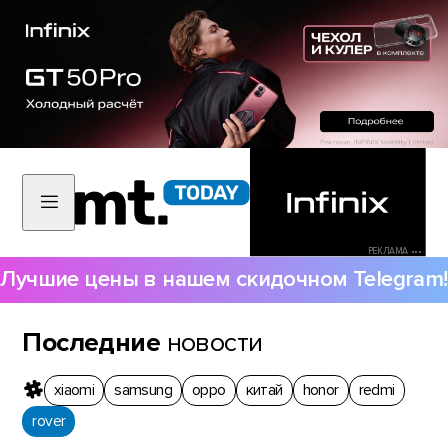
РЕКЛАМА •••
Лучшие цены в нашем скидочном Telegram!
Последние
новости
xiaomi
samsung
oppo
китай
honor
redmi
rover