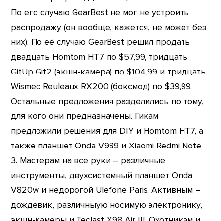
По его случаю GearBest не мог не устроить
распродажу (он вообще, кажется, не может без
них). По её случаю GearBest решил продать
двадцать Homtom HT7 по $57,99, тридцать
GitUp Git2 (экшн-камера) по $104,99 и тридцать
Wismec Reuleaux RX200 (боксмод) по $39,99.
Остальные предложения разделились по тому,
для кого они предназначены. Гикам
предложили решения для DIY и Homtom HT7, а
также планшет Onda V989 и Xiaomi Redmi Note
3. Мастерам на все руки – различные
инструменты, двухсистемный планшет Onda
V820w и недорогой Ulefone Paris. Активным –
дождевик, различныую носимую электронику,
экшн-камеры и Teclast X98 Air III. Охотникам и