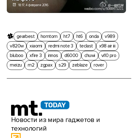
18:17, 4 февраля 2016
gearbest
homtom
ht7
ht6
onda
v989
v820w
xiaomi
redmi note 3
teclast
x98 air iii
bluboo
xfire 3
innos
d6000
chuwi
vi10 pro
meizu
m2
zgpax
s29
zeblaze
rover
Новости из мира гаджетов и
технологий