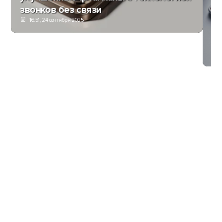
звонков без связи
16:51, 24 сентября 2025
Xi
т