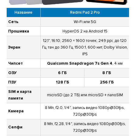
Название
Redmi Pad 2 Pro
Сеть
Wi-Fi или 5G
Прошивка
HyperOS 2 на Android 15
12,1", 16:10, 2560 × 1600 точек, 249 ppi, до 120
Экран
Гц, тач до 360 Гц, 1500:1, 600 нит, Dolby Vision,
IPS
Чипсет
Qualcomm Snapdragon 7s Gen 4
, 4 нм
ОЗУ
6 ГБ
8 ГБ
ПЗУ
128 ГБ
256 ГБ
SIM и карта
microSD (до 2 ТБ) или microSD + nanoSIM
памяти
8 Мп, f2.0, 1/4", запись видео 1080p@30fps,
Камера
720p@30fps
8 Мп, f2.28, 1/4", запись видео 1080p@30fps,
Селфи
720p@30fps