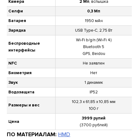
Камера
2 Мп
, вспышка
Селфи
0,3 Мп
Батарея
1950 мАч
Зарядка
USB Type-C, 2,75 Вт
Wi-Fi b/g/n (Wi-Fi 4)
Беспроводные
Bluetooth 5
интерфейсы
GPS, Beidou
NFC
Не заявлен
Биометрия
Нет
Звук
1 динамик
Водозащита
IP52
102,3 х 61,85 х 10,85 мм
Размеры и вес
100 г
3999 рупий
Цена
(3700 рублей)
ПО МАТЕРИАЛАМ:
HMD