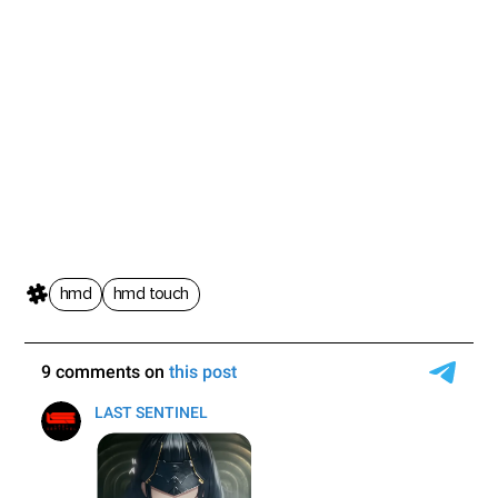
hmd
hmd touch