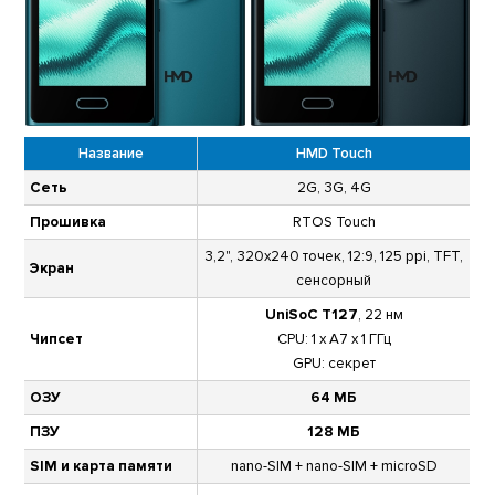
Название
HMD Touch
Сеть
2G, 3G, 4G
Прошивка
RTOS Touch
3,2", 320х240 точек, 12:9, 125 ppi, TFT,
Экран
сенсорный
UniSoC T127
, 22 нм
Чипсет
CPU: 1 x A7 x 1 ГГц
GPU: секрет
ОЗУ
64 МБ
ПЗУ
128 МБ
SIM и карта памяти
nano-SIM + nano-SIM + microSD