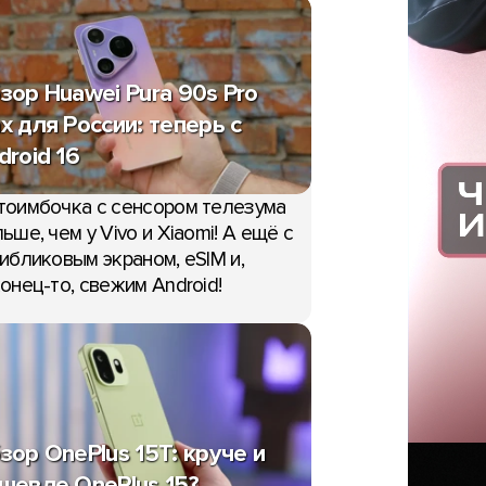
зор Huawei Pura 90s Pro
x для России: теперь с
droid 16
тоимбочка с сенсором телезума
ьше, чем у Vivo и Xiaomi! А ещё с
ибликовым экраном, eSIM и,
онец-то, свежим Android!
зор OnePlus 15T: круче и
шевле OnePlus 15?