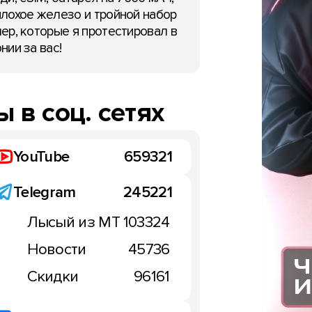
НОВОСТИ
лохое железо и тройной набор
ер, которые я протестировал в
нии за вас!
т клон iPhone 17 на
Характеристики HMD Co
n 695
кнопочного телефона б
 в соц. сетях
 сентября 2025
кнопок
18:54, 17 сентября 2025
YouTube
659321
Telegram
245221
Лысый из МТ
103324
Новости
45736
Скидки
96161