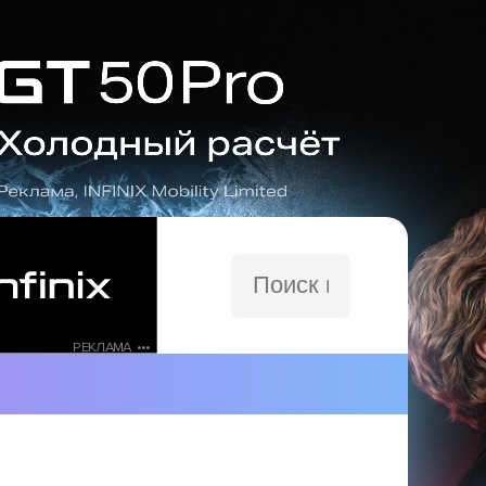
Поиск
по
сайту
РЕКЛАМА •••