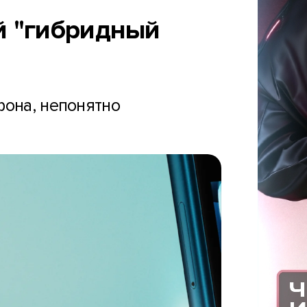
й "гибридный
фона, непонятно