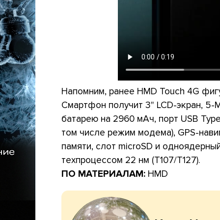
Напомним, ранее HMD Touch 4G фиг
Смартфон получит 3" LCD-экран, 5-
батарею на 2960 мАч, порт USB Type
том числе режим модема), GPS-навиг
памяти, слот microSD и одноядерный
техпроцессом 22 нм (T107/T127).
ПО МАТЕРИАЛАМ:
HMD