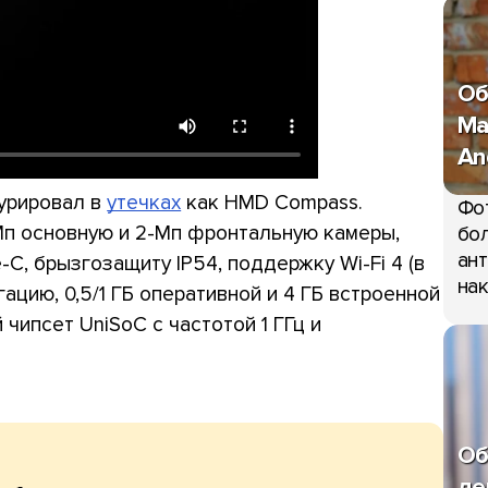
Об
Ma
An
урировал в
утечках
как HMD Compass.
Фо
Мп основную и 2-Мп фронтальную камеры,
бол
ант
-C, брызгозащиту IP54, поддержку Wi-Fi 4 (в
нак
ацию, 0,5/1 ГБ оперативной и 4 ГБ встроенной
 чипсет UniSoC с частотой 1 ГГц и
Об
де