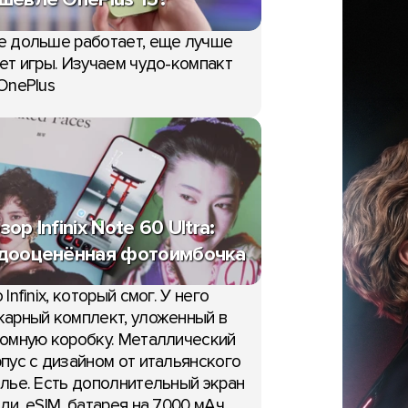
е дольше работает, еще лучше
ет игры. Изучаем чудо-компакт
OnePlus
зор Infinix Note 60 Ultra:
дооценённая фотоимбочка
 Infinix, который смог. У него
арный комплект, уложенный в
омную коробку. Металлический
пус с дизайном от итальянского
лье. Есть дополнительный экран
ди, eSIM, батарея на 7000 мАч,