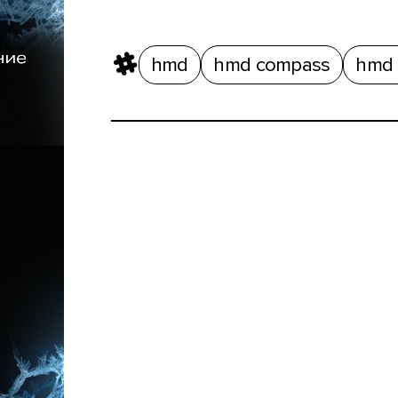
hmd
hmd compass
hmd 