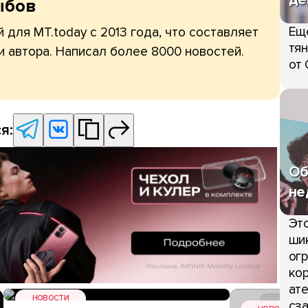
ыбов
Ещ
 для MT.today с 2013 года, что составляет
тян
и автора. Написал более 8000 новостей.
от 
я:
Об
не
Это
шик
огр
кор
ате
НОВОСТИ
сза