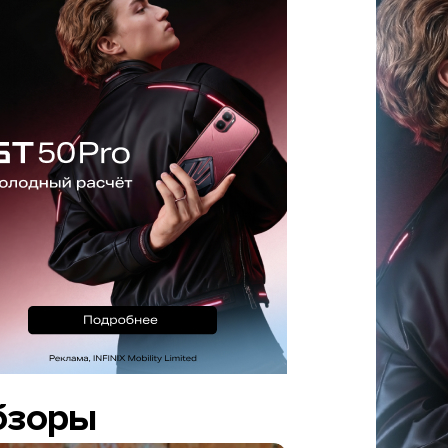
бзоры