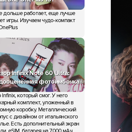
е дольше работает, еще лучше
ет игры. Изучаем чудо-компакт
OnePlus
зор Infinix Note 60 Ultra:
дооценённая фотоимбочка
 Infinix, который смог. У него
арный комплект, уложенный в
омную коробку. Металлический
пус с дизайном от итальянского
лье. Есть дополнительный экран
ди, eSIM, батарея на 7000 мАч,