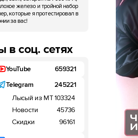
лохое железо и тройной набор
ер, которые я протестировал в
нии за вас!
 в соц. сетях
YouTube
659321
Telegram
245221
Лысый из МТ
103324
Новости
45736
Скидки
96161