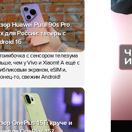
зор Huawei Pura 90s Pro
x для России: теперь с
droid 16
тоимбочка с сенсором телезума
ьше, чем у Vivo и Xiaomi! А ещё с
ибликовым экраном, eSIM и,
онец-то, свежим Android!
зор OnePlus 15T: круче и
шевле OnePlus 15?