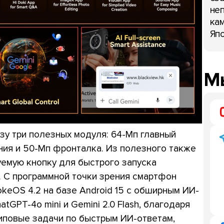
неп
кам
Япо
Мы
зу три полезных модуля: 64-Мп главный
ния и 50-Мп фронталка. Из полезного также
уемую кнопку для быстрого запуска
. С программной точки зрения смартфон
eOS 4.2 на базе Android 15 с обширным ИИ-
tGPT-4o mini и Gemini 2.0 Flash, благодаря
иповые задачи по быстрым ИИ-ответам,