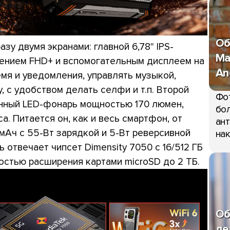
Об
зу двумя экранами: главной 6,78" IPS-
Ma
шением FHD+ и вспомогательным дисплеем на
An
мя и уведомления, управлять музыкой,
, с удобством делать селфи и т.п. Второй
Фо
енный LED-фонарь мощностью 170 люмен,
бол
а. Питается он, как и весь смартфон, от
ант
мАч с 55-Вт зарядкой и 5-Вт реверсивной
нак
 отвечает чипсет Dimensity 7050 с 16/512 ГБ
ностью расширения картами microSD до 2 ТБ.
Об
де