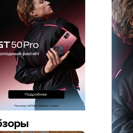
бзоры