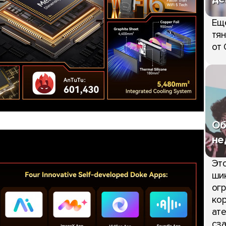
Ещ
тян
от 
Об
не
Это
шик
огр
кор
ате
сза