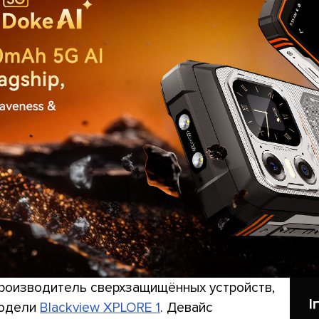
 производитель сверхзащищённых устройств,
модели
Blackview XPLORE 1
. Девайс