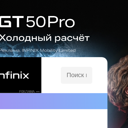
Поиск
по
сайту
РЕКЛАМА •••