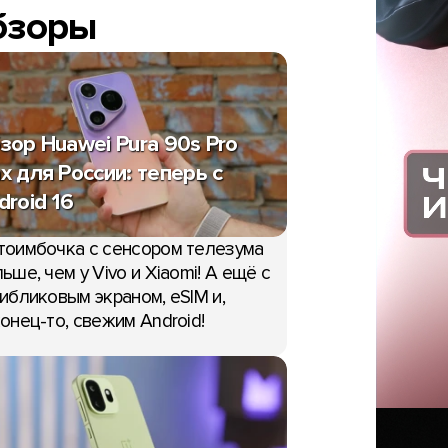
бзоры
зор Huawei Pura 90s Pro
x для России: теперь с
droid 16
тоимбочка с сенсором телезума
ьше, чем у Vivo и Xiaomi! А ещё с
ибликовым экраном, eSIM и,
онец-то, свежим Android!