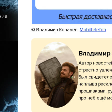
© Владимир Ковалёв.
Mobiltelefon
Владимир
Автор новостей
страстно увлеч
Был свидетелем
наплыва раскл
прошивками, ру
про неё ещё ма