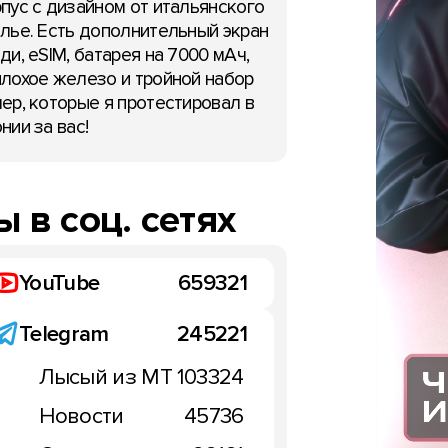
пус с дизайном от итальянского
лье. Есть дополнительный экран
ди, eSIM, батарея на 7000 мАч,
лохое железо и тройной набор
ер, которые я протестировал в
нии за вас!
 в соц. сетях
YouTube
659321
Telegram
245221
Лысый из МТ
103324
Новости
45736