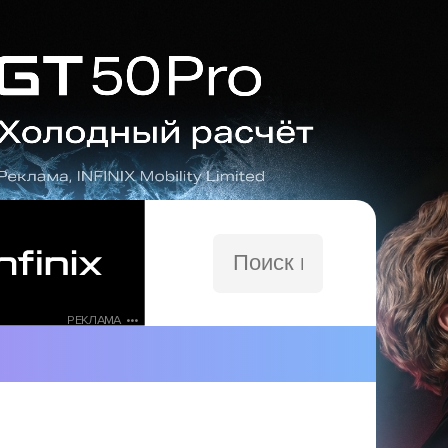
Поиск
по
сайту
РЕКЛАМА •••