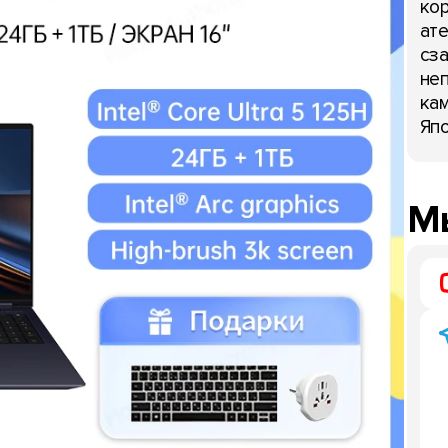
кор
ате
сза
неп
кам
Япо
Мы