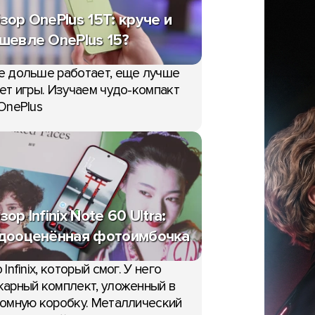
зор OnePlus 15T: круче и
шевле OnePlus 15?
е дольше работает, еще лучше
ет игры. Изучаем чудо-компакт
OnePlus
зор Infinix Note 60 Ultra:
дооценённая фотоимбочка
 Infinix, который смог. У него
арный комплект, уложенный в
омную коробку. Металлический