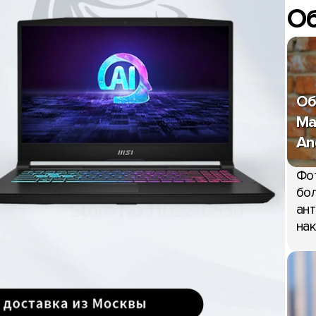
О
Об
Ma
An
Фо
бол
ант
нак