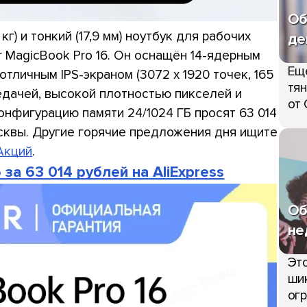
Об
кг) и тонкий (17,9 мм) ноутбук для рабочих
де
r MagicBook Pro 16. Он оснащён 14-ядерным
Ещ
 отличным IPS-экраном (3072 x 1920 точек, 165
тян
ередачей, высокой плотностью пикселей и
от 
онфигурацию памяти 24/1024 ГБ просят 63 014
сквы. Другие горячие предложения дня ищите
Акций
.
 за 63 014 рублей на AliExpress
Об
не
Это
шик
огр