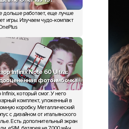
е дольше работает, еще лучше
ет игры. Изучаем чудо-компакт
OnePlus
НОВОСТИ
 сроки выхода Xiaomi
зор Infinix Note 60 Ultra:
vo X500 и OPPO Find X10
Анонс Redmi K90 Ultra –
дооценённая фотоимбочка
юля
удешевлённый «Max», к
вам понравится
 Infinix, который смог. У него
16:01, 30 июня
арный комплект, уложенный в
омную коробку. Металлический
пус с дизайном от итальянского
лье. Есть дополнительный экран
ди, eSIM, батарея на 7000 мАч,