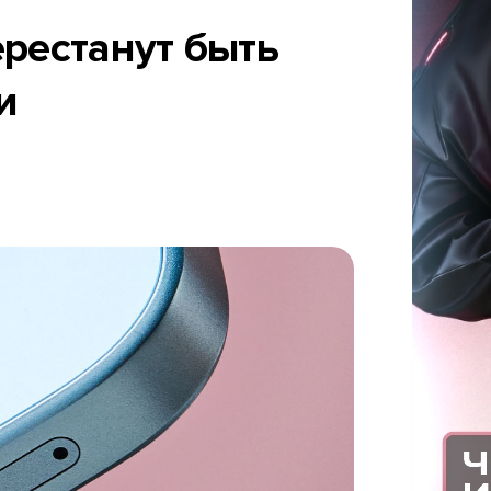
ерестанут быть
и