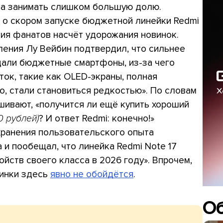
ла занимать слишком большую долю.
я
о скором запуске бюджетной линейки Redmi
ния фанатов насчёт удорожания новинок.
ления Лу Вейбин подтвердил, что сильнее
дали бюджетные смартфоны, из-за чего
ок, такие как OLED-экраны, полная
, стали становиться редкостью». По словам
ашивают, «получится ли ещё купить хороший
00 рублей)
? И ответ Redmi: конечно!»
хранения пользовательского опыта
 и пообещал, что линейка Redmi Note 17
ойств своего класса в 2026 году». Впрочем,
чинки здесь
явно не обойдётся
.
О