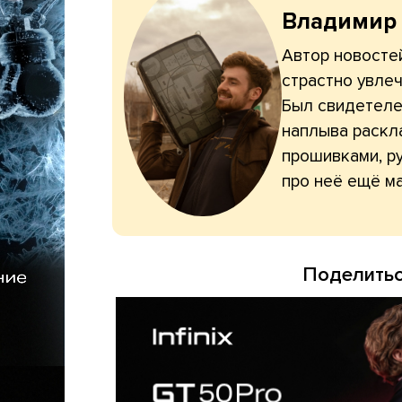
Владимир
Автор новостей
страстно увлеч
Был свидетелем
наплыва раскл
прошивками, ру
про неё ещё ма
Поделитьс