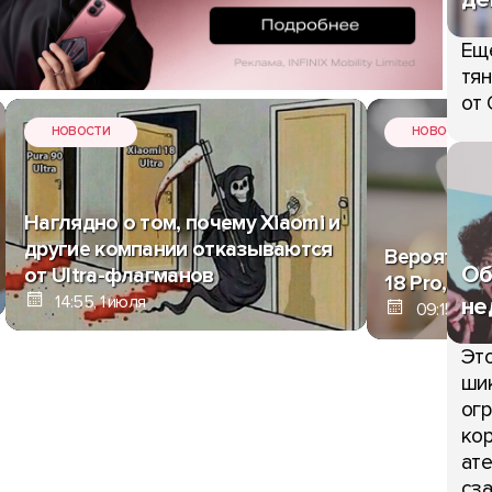
Ещ
тян
от 
НОВОСТИ
НОВОСТИ
Наглядно о том, почему Xiaomi и
другие компании отказываются
Вероятные
Об
от Ultra-флагманов
18 Pro, Vi
не
14:55, 1 июля
09:15, 1 и
Это
шик
огр
кор
ате
сза