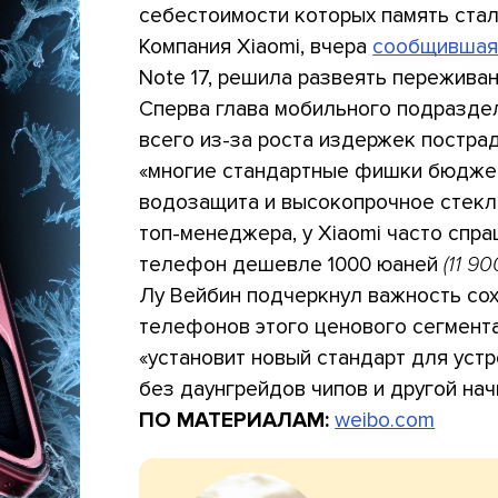
себестоимости которых память ста
Компания Xiaomi, вчера
сообщивша
Note 17, решила развеять пережива
Сперва глава мобильного подразде
всего из-за роста издержек постра
«многие стандартные фишки бюджет
водозащита и высокопрочное стекло
топ-менеджера, у Xiaomi часто спр
телефон дешевле 1000 юаней
(11 9
Лу Вейбин подчеркнул важность со
телефонов этого ценового сегмента
«установит новый стандарт для устр
без даунгрейдов чипов и другой на
ПО МАТЕРИАЛАМ:
weibo.com