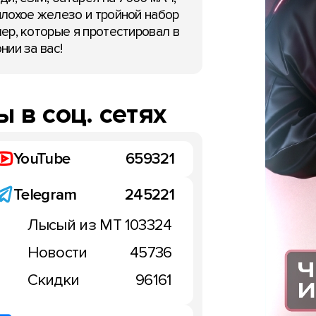
лохое железо и тройной набор
ер, которые я протестировал в
нии за вас!
 в соц. сетях
YouTube
659321
Telegram
245221
Лысый из МТ
103324
Новости
45736
Скидки
96161