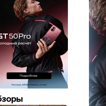
бзоры