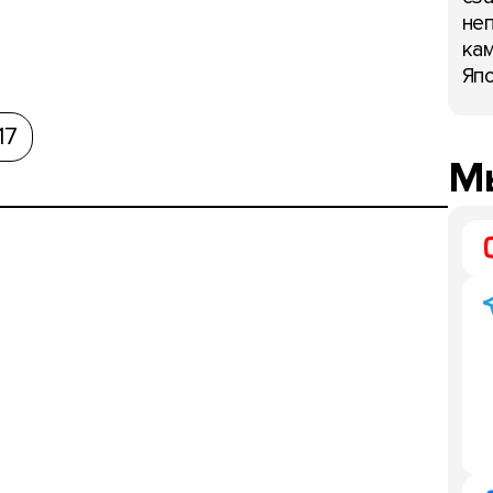
неп
кам
Япо
17
Мы