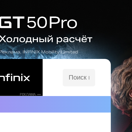
Поиск
по
сайту
РЕКЛАМА •••