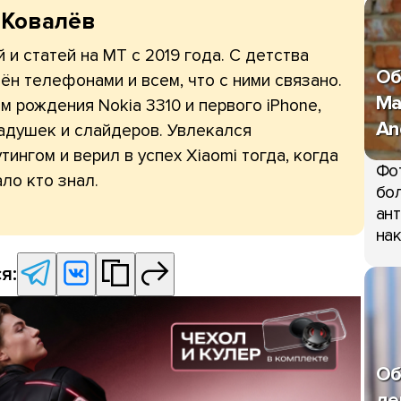
 Ковалёв
 и статей на МТ с 2019 года. С детства
Об
ён телефонами и всем, что с ними связано.
Ma
 рождения Nokia 3310 и первого iPhone,
An
адушек и слайдеров. Увлекался
тингом и верил в успех Xiaomi тогда, когда
Фо
ло кто знал.
бол
ант
нак
я:
Об
де