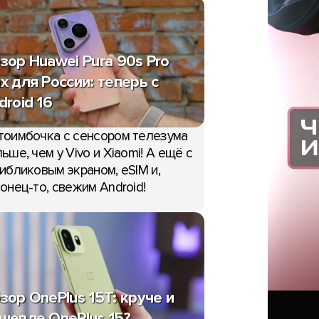
зор Huawei Pura 90s Pro
x для России: теперь с
droid 16
тоимбочка с сенсором телезума
ьше, чем у Vivo и Xiaomi! А ещё с
ибликовым экраном, eSIM и,
онец-то, свежим Android!
зор OnePlus 15T: круче и
шевле OnePlus 15?