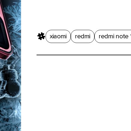
xiaomi
redmi
redmi note 