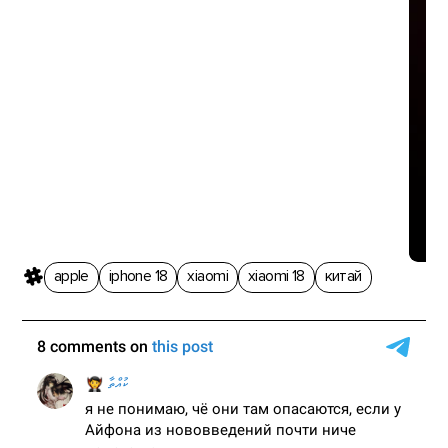
Xi
K9
apple
iphone 18
xiaomi
xiaomi 18
китай