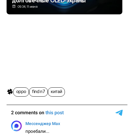
долговечные OLED-экраны
09:34, 11 июня
oppo
find n7
китай