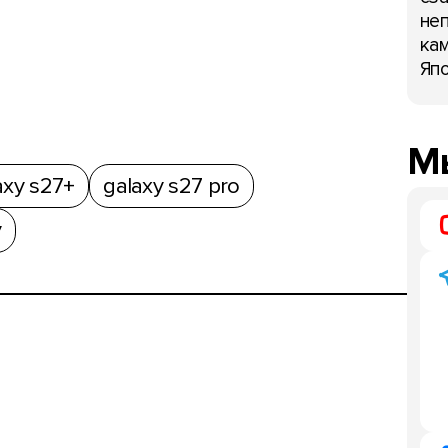
неп
кам
Япо
Мы
axy s27+
galaxy s27 pro
y