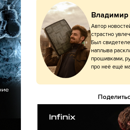
Владимир
Автор новостей
страстно увлеч
Был свидетелем
наплыва раскл
прошивками, ру
про неё ещё ма
Поделитьс