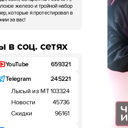
лохое железо и тройной набор
ер, которые я протестировал в
нии за вас!
 в соц. сетях
YouTube
659321
Telegram
245221
Лысый из МТ
103324
Новости
45736
Скидки
96161