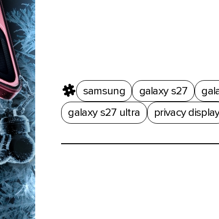
samsung
galaxy s27
gal
galaxy s27 ultra
privacy displa