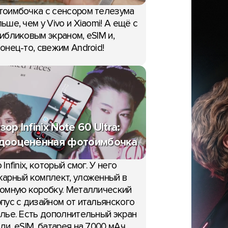
тоимбочка с сенсором телезума
ьше, чем у Vivo и Xiaomi! А ещё с
ибликовым экраном, eSIM и,
онец-то, свежим Android!
НОВОСТИ
Samsung случайно пока
Galaxy Glasses в фирме
ые пресс-фото
приложении
old 8, Fold 8 Ultra и
зор Infinix Note 60 Ultra:
07:18, 1 июля
и в Сеть
дооценённая фотоимбочка
юля
 Infinix, который смог. У него
арный комплект, уложенный в
омную коробку. Металлический
пус с дизайном от итальянского
лье. Есть дополнительный экран
ди, eSIM, батарея на 7000 мАч,