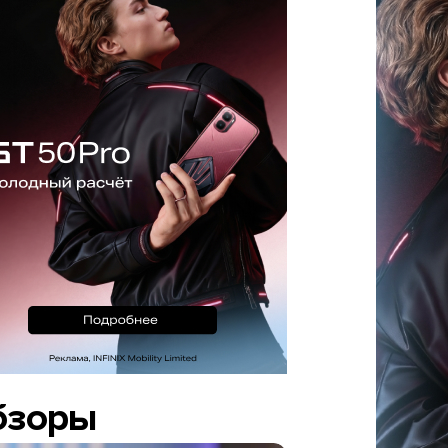
бзоры