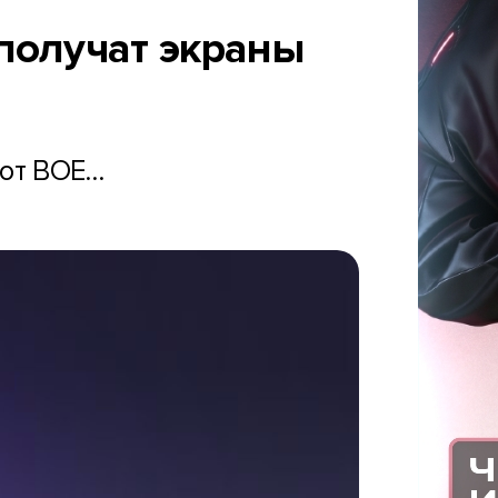
 получат экраны
 от BOE…