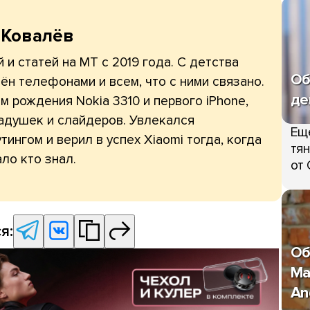
 Ковалёв
 и статей на МТ с 2019 года. С детства
Об
ён телефонами и всем, что с ними связано.
де
 рождения Nokia 3310 и первого iPhone,
адушек и слайдеров. Увлекался
Ещ
тингом и верил в успех Xiaomi тогда, когда
тян
ло кто знал.
от 
я:
Об
Ma
An