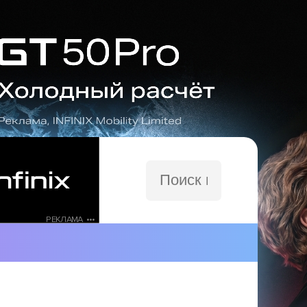
Поиск
по
сайту
РЕКЛАМА •••