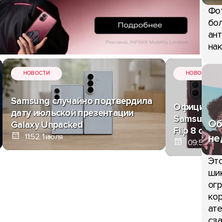
Фо
бол
ант
нак
НОВОСТИ
НОВОСТИ
Samsung случайно подтвердила
Официальн
дату июльской презентации
Samsung Z F
Об
Galaxy Unpacked
Flip 8 слил
не
11:52, 1 июля
09:59, 1 и
Это
шик
огр
кор
ате
сза