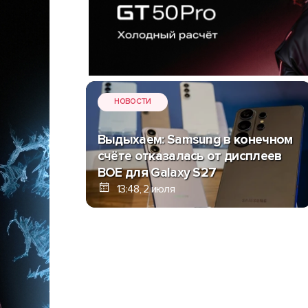
НОВОСТИ
Выдыхаем: Samsung в конечном
счёте отказалась от дисплеев
BOE для Galaxy S27
13:48, 2 июля