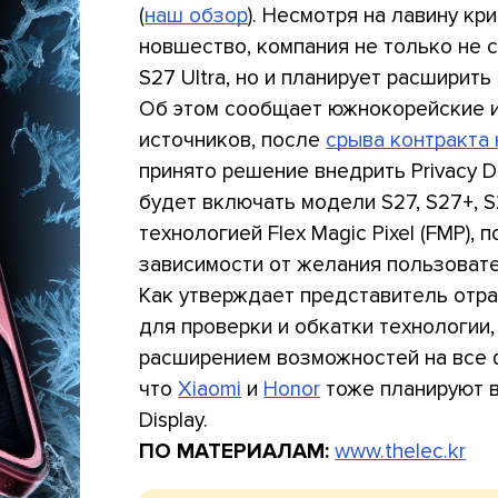
(
наш обзор
). Несмотря на лавину кр
новшество, компания не только не 
S27 Ultra, но и планирует расширит
Об этом сообщает южнокорейские и
источников, после
срыва контракта
принято решение внедрить Privacy Di
будет включать модели S27, S27+, S2
технологией Flex Magic Pixel (FMP),
зависимости от желания пользовате
Как утверждает представитель отрас
для проверки и обкатки технологии,
расширением возможностей на все 
что
Xiaomi
и
Honor
тоже планируют в
Display.
ПО МАТЕРИАЛАМ:
www.thelec.kr