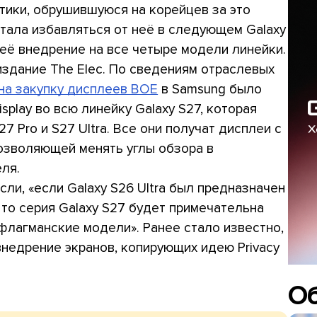
итики, обрушившуюся на корейцев за это
стала избавляться от неё в следующем Galaxy
ь её внедрение на все четыре модели линейки.
здание The Elec. По сведениям отраслевых
 на закупку дисплеев BOE
в Samsung было
splay во всю линейку Galaxy S27, которая
7 Pro и S27 Ultra. Все они получат дисплеи с
 позволяющей менять углы обзора в
ля.
ли, «если Galaxy S26 Ultra был предназначен
 то серия Galaxy S27 будет примечательна
флагманские модели». Ранее стало известно,
недрение экранов, копирующих идею Privacy
О