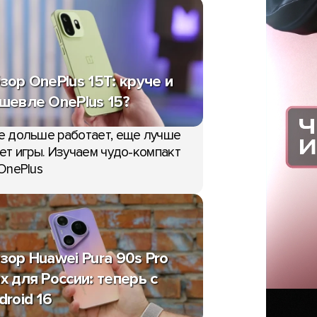
зор OnePlus 15T: круче и
шевле OnePlus 15?
е дольше работает, еще лучше
ет игры. Изучаем чудо-компакт
OnePlus
зор Huawei Pura 90s Pro
x для России: теперь с
droid 16