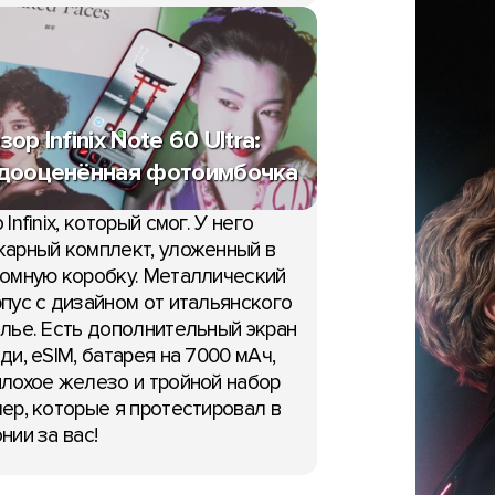
зор Infinix Note 60 Ultra:
дооценённая фотоимбочка
 Infinix, который смог. У него
арный комплект, уложенный в
омную коробку. Металлический
пус с дизайном от итальянского
лье. Есть дополнительный экран
ди, eSIM, батарея на 7000 мАч,
лохое железо и тройной набор
ер, которые я протестировал в
нии за вас!