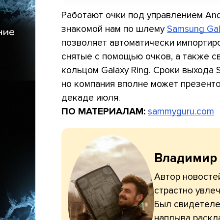
Работают очки под управлением And
знакомой нам по шлему
Samsung Gal
позволяет автоматически импортир
снятые с помощью очков, а также св
кольцом Galaxy Ring. Сроки выхода 
но компания вполне может презенто
декаде июля.
ПО МАТЕРИАЛАМ:
sammyguru.com
Владимир
Автор новостей
страстно увлеч
Был свидетелем
наплыва раскл