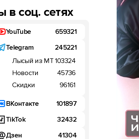
 в соц. сетях
YouTube
659321
Telegram
245221
Лысый из МТ
103324
Новости
45736
Скидки
96161
ВКонтакте
101897
TikTok
32432
Дзен
41304