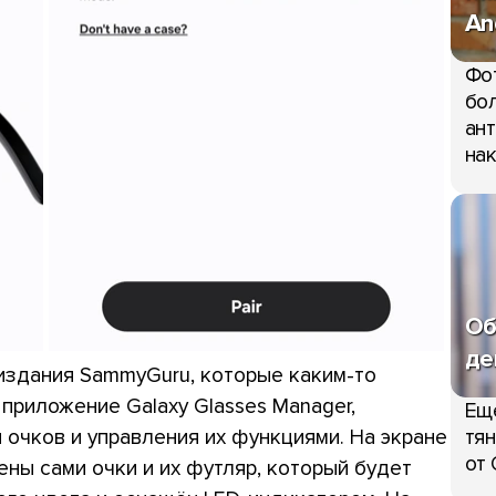
An
Фо
бол
ант
нак
Об
де
издания SammyGuru, которые каким-то
риложение Galaxy Glasses Manager,
Ещ
очков и управления их функциями. На экране
тян
от 
ны сами очки и их футляр, который будет