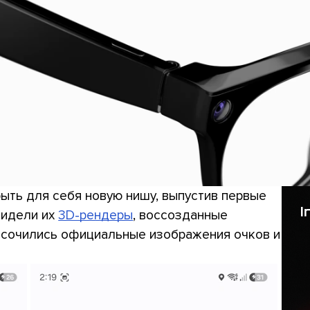
рыть для себя новую нишу, выпустив первые
видели их
3D-рендеры
, воссозданные
росочились официальные изображения очков и