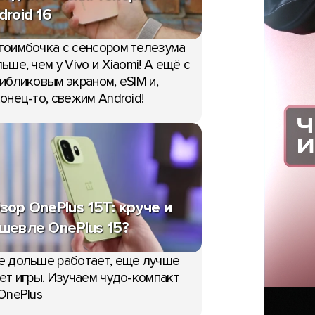
droid 16
тоимбочка с сенсором телезума
ьше, чем у Vivo и Xiaomi! А ещё с
ибликовым экраном, eSIM и,
онец-то, свежим Android!
зор OnePlus 15T: круче и
шевле OnePlus 15?
е дольше работает, еще лучше
ет игры. Изучаем чудо-компакт
OnePlus