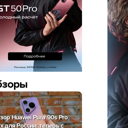
бзоры
зор Huawei Pura 90s Pro
x для России: теперь с