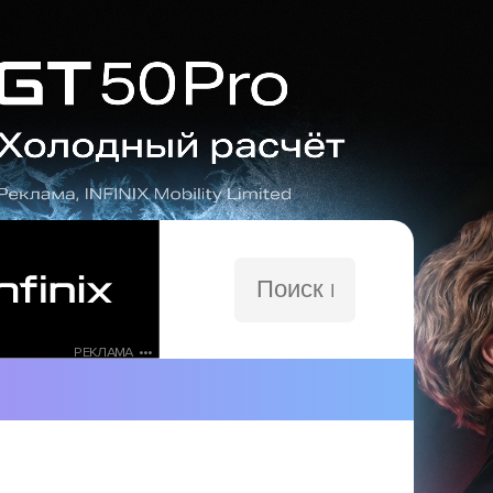
Поиск
по
сайту
РЕКЛАМА •••