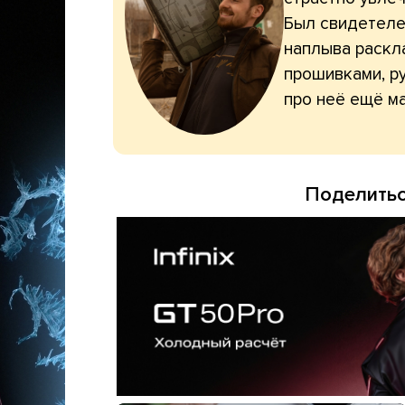
Был свидетелем
наплыва раскл
прошивками, ру
про неё ещё ма
Поделитьс