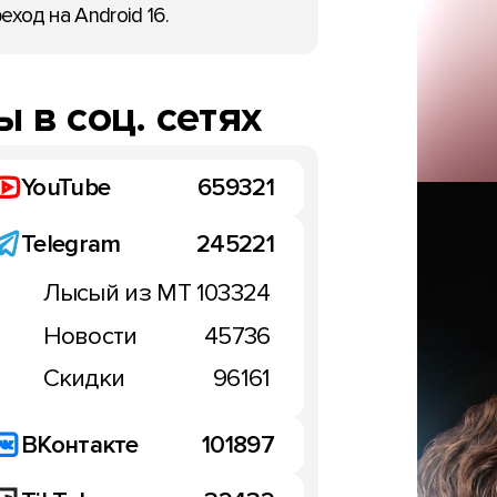
еход на Android 16.
 в соц. сетях
YouTube
659321
Telegram
245221
Лысый из МТ
103324
Новости
45736
Скидки
96161
ВКонтакте
101897