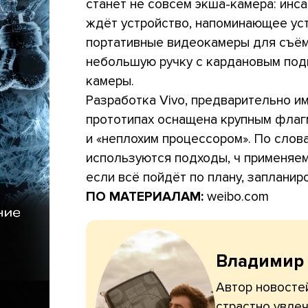
станет не совсем экша-камера: инсай
ждёт устройство, напоминающее уст
портативные видеокамеры для съём
небольшую ручку с кардановым под
камеры.
Разработка Vivo, предварительно им
прототипах оснащена крупным флагма
и «неплохим процессором». По слова
используются подходы, ч применяемы
если всё пойдёт по плану, запланир
ПО МАТЕРИАЛАМ:
weibo.com
Владимир
Автор новостей
страстно увлеч