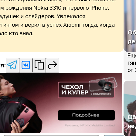
 рождения Nokia 3310 и первого iPhone,
адушек и слайдеров. Увлекался
тингом и верил в успех Xiaomi тогда, когда
Об
ло кто знал.
де
Ещ
тян
я:
от 
Об
не