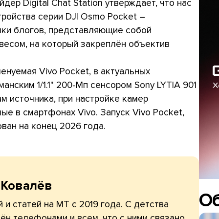
дер Digital Chat Station утверждает, что нас
ройства серии DJI Osmo Pocket –
ки блогов, представляющие собой
весом, на который закреплён объектив
енуемая Vivo Pocket, в актуальных
нским 1/1.1" 200-Мп сенсором Sony LYTIA 901
м источника, при настройке камер
е в смартфонах Vivo. Запуск Vivo Pocket,
ован на конец 2026 года.
 Ковалёв
О
 и статей на МТ с 2019 года. С детства
ён телефонами и всем, что с ними связано.