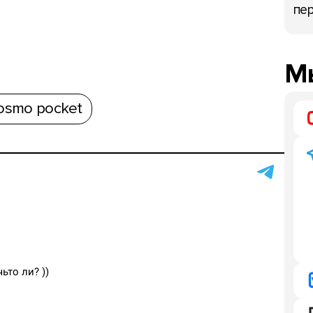
пер
Мы
 osmo pocket