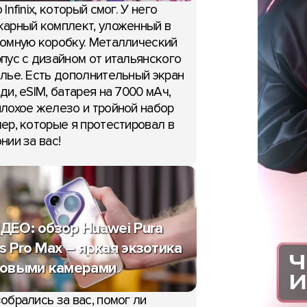
 Infinix, который смог. У него
ОБЗОРЫ
арный комплект, уложенный в
омную коробку. Металлический
ВИДЕО: батл камер OPPO
пус с дизайном от итальянского
Ultra, Vivo X300 Ultra и X
лье. Есть дополнительный экран
Ultra
ди, eSIM, батарея на 7000 мАч,
15:09, 13 мая
лохое железо и тройной набор
ер, которые я протестировал в
нии за вас!
ДЕО: обзор Huawei Pura
o S60 раскрыт
s Pro Max – яркая экзотика
о: первый взгляд
новыми камерами
мая
обрались за вас, помог ли