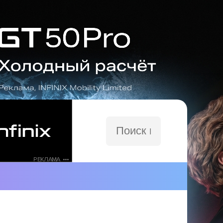
Поиск
по
сайту
РЕКЛАМА •••