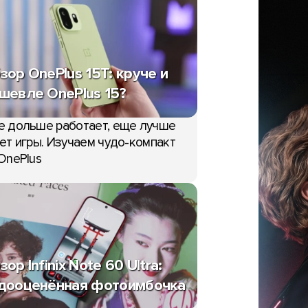
зор OnePlus 15T: круче и
шевле OnePlus 15?
е дольше работает, еще лучше
ет игры. Изучаем чудо-компакт
OnePlus
зор Infinix Note 60 Ultra:
дооценённая фотоимбочка