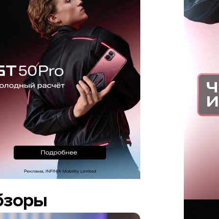
бзоры