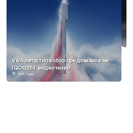
Об
0
Vivo запустила сбор предзаказов на
iQOO 15T: видеотизер
09:01, 7 мая