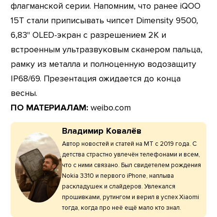
флагманской серии. Напомним, что ранее iQOO
15T стали приписывать чипсет Dimensity 9500,
6,83" OLED-экран с разрешением 2K и
встроенным ультразвуковым сканером пальца,
рамку из металла и полноценную водозащиту
IP68/69. Презентация ожидается до конца
весны.
ПО МАТЕРИАЛАМ:
weibo.com
Владимир Ковалёв
Автор новостей и статей на МТ с 2019 года. С
детства страстно увлечён телефонами и всем,
что с ними связано. Был свидетелем рождения
Nokia 3310 и первого iPhone, наплыва
раскладушек и слайдеров. Увлекался
прошивками, рутингом и верил в успех Xiaomi
тогда, когда про неё ещё мало кто знал.