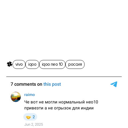
vivo
iqoo
iqoo neo 10
россия