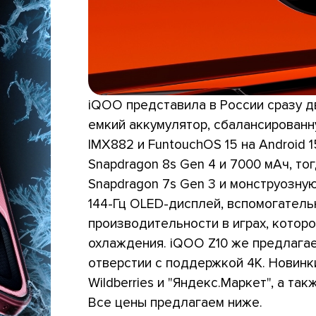
iQOO представила в России сразу 
емкий аккумулятор, сбалансированн
IMX882 и FuntouchOS 15 на Android 1
Snapdragon 8s Gen 4 и 7000 мАч, то
Snapdragon 7s Gen 3 и монструозную
144-Гц OLED-дисплей, вспомогател
производительности в играх, котор
охлаждения. iQOO Z10 же предлагае
отверстии с поддержкой 4K. Новинк
Wildberries и "Яндекс.Маркет", а та
Все цены предлагаем ниже.