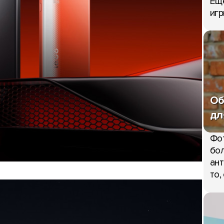
Еще
игр
Об
дл
Фо
бол
ант
то,