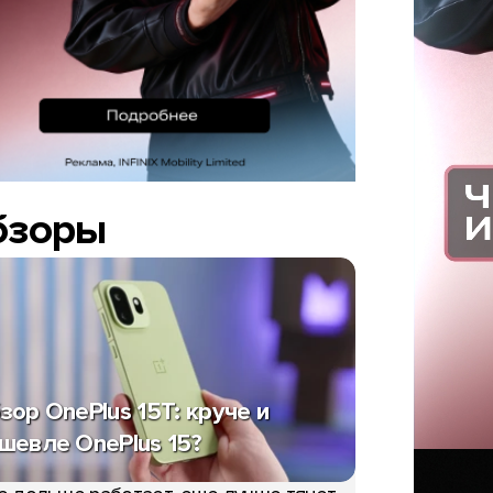
бзоры
зор OnePlus 15T: круче и
шевле OnePlus 15?