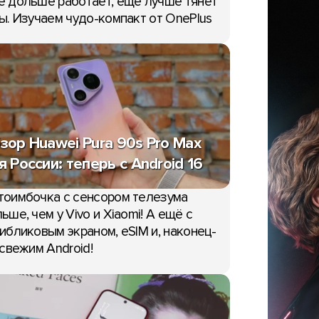
 дольше работает, еще лучше тянет
ы. Изучаем чудо-компакт от OnePlus
зор Huawei Pura 90s Pro Max
я России: теперь с Android 16
тоимбочка с сенсором телезума
ьше, чем у Vivo и Xiaomi! А ещё с
ибликовым экраном, eSIM и, наконец-
 свежим Android!