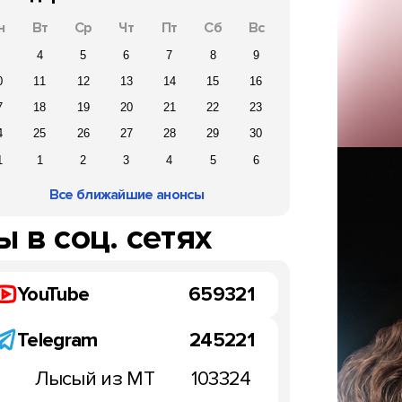
н
Вт
Ср
Чт
Пт
Сб
Вс
4
5
6
7
8
9
0
11
12
13
14
15
16
7
18
19
20
21
22
23
4
25
26
27
28
29
30
1
1
2
3
4
5
6
Все ближайшие анонсы
 в соц. сетях
YouTube
659321
Telegram
245221
Лысый из МТ
103324