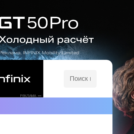
Поиск
по
сайту
РЕКЛАМА •••