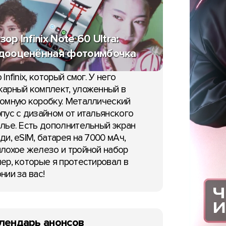
зор Infinix Note 60 Ultra:
дооценённая фотоимбочка
 Infinix, который смог. У него
арный комплект, уложенный в
омную коробку. Металлический
пус с дизайном от итальянского
лье. Есть дополнительный экран
ди, eSIM, батарея на 7000 мАч,
лохое железо и тройной набор
ер, которые я протестировал в
нии за вас!
лендарь анонсов