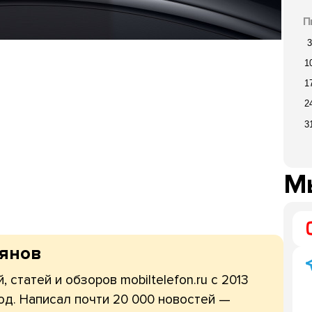
П
3
1
1
2
3
Мы
рянов
, статей и обзоров mobiltelefon.ru с 2013
од. Написал почти 20 000 новостей —