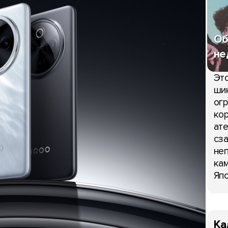
Об
не
Это
шик
огр
кор
ате
сза
неп
кам
Япо
Ка