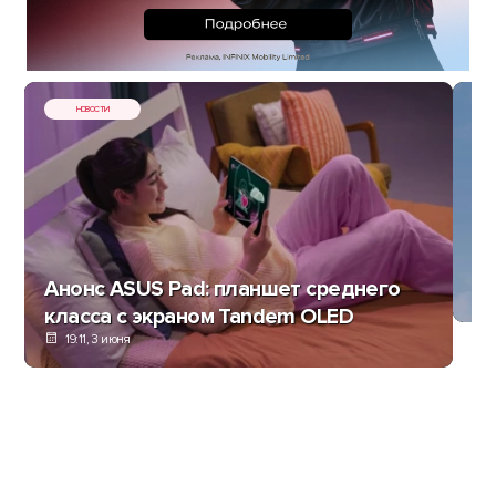
НОВОСТИ
AS
п
Анонс ASUS Pad: планшет среднего
класса с экраном Tandem OLED
19:11, 3 июня