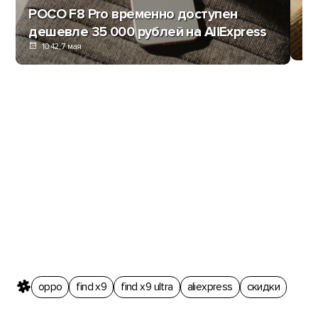
O
POCO F8 Pro временно доступен
фл
дешевле 35 000 рублей на AliExpress
10:42, 7 мая
oppo
find x9
find x9 ultra
aliexpress
скидки