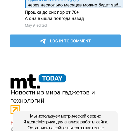
Новости из мира гаджетов и
технологий
Мы используем метрический сервис
Яндекс.Метрика для анализа работы сайта.
РЕКЛАМА:
mobiltelefon.ru@gmail.com
Оставаясь на сайте, вы соглашаетесь с
© 2006-2026 mt.today \ mobiltelefon.ru. Все права