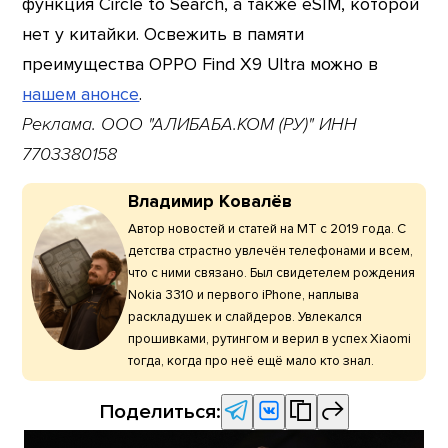
функция Circle to Search, а также eSIM, которой
нет у китайки. Освежить в памяти
преимущества OPPO Find X9 Ultra можно в
нашем анонсе
.
Реклама. ООО "АЛИБАБА.КОМ (РУ)" ИНН
7703380158
Владимир Ковалёв
Автор новостей и статей на МТ с 2019 года. С
детства страстно увлечён телефонами и всем,
что с ними связано. Был свидетелем рождения
Nokia 3310 и первого iPhone, наплыва
раскладушек и слайдеров. Увлекался
прошивками, рутингом и верил в успех Xiaomi
тогда, когда про неё ещё мало кто знал.
Поделиться: