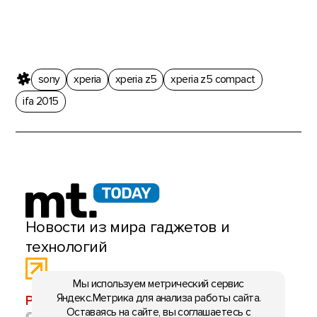
sony
xperia
xperia z5
xperia z5 compact
ifa 2015
Новости из мира гаджетов и
технологий
Мы используем метрический сервис
Яндекс.Метрика для анализа работы сайта.
РЕКЛАМА:
mobiltelefon.ru@gmail.com
Оставаясь на сайте, вы соглашаетесь с
© 2006-2026 mt.today \ mobiltelefon.ru. Все права