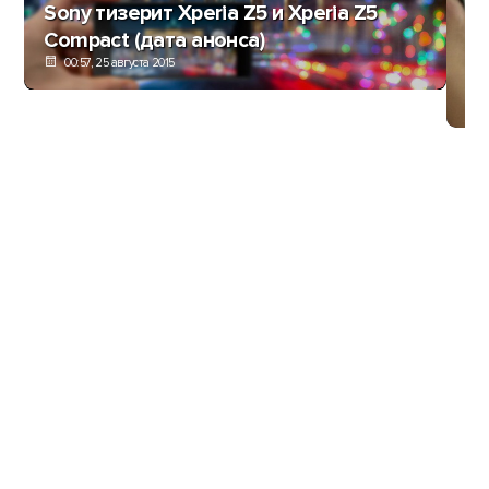
Sony тизерит Xperia Z5 и Xperia Z5
Compact (дата анонса)
Hu
00:57, 25 августа 2015
фо