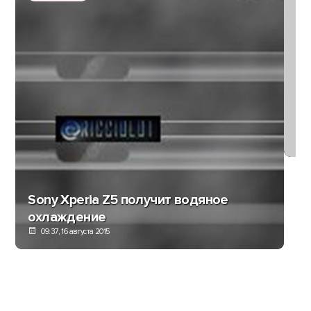
Н
So
Sony Xperia Z5 получит водяное
охлаждение
09:37, 16 августа 2015