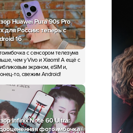
зор Huawei Pura 90s Pro
x для России: теперь с
droid 16
НОВОСТИ
тоимбочка с сенсором телезума
У следующего Samsung
ьше, чем у Vivo и Xiaomi! А ещё с
бъявила о скором
Unpacked появилась
ибликовым экраном, eSIM и,
ровании One UI 9
предполагаемая дата
онец-то, свежим Android!
я
10:58, 13 мая
зор Infinix Note 60 Ultra:
дооценённая фотоимбочка