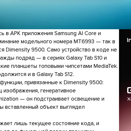
сь в APK приложения Samsung AI Core и
минание модельного номера MT6993 — так в
я Dimensity 9500. Само устройство в коде не
ажды подряд — в сериях Galaxy Tab S10 и
ские планшеты топовыми чипсетами MediaTek.
должится и в Galaxy Tab S12.
функции, привязанные к Dimensity 9500:
ц изображения, генеративное
nization — он подстраивает освещение и
бы вставленный объект выглядел
ажает лишь текущее состояние кода, и