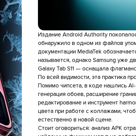
Издание Android Authority покопало
обнаружило в одном из файлов упо
документации MediaTek обозначаетс
называется, однако Samsung уже дв
Galaxy Tab S11 — оснащала флагман
По всей видимости, эта практика про
Помимо чипсета, в коде нашлись AI-
генерация обоев, расширение грани
редактирование и инструмент harmo
цвета при работе с коллажами, что
естественно в новой сцене.
Стоит оговориться: анализ APK отр