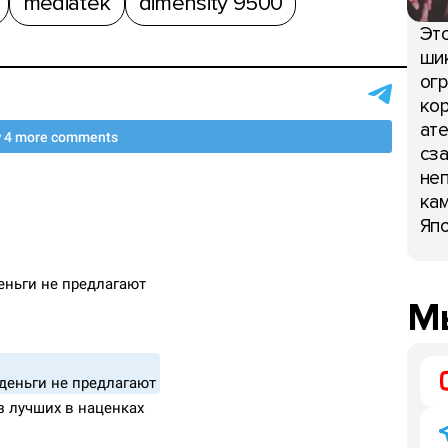
mediatek
dimensity 9500
Это
шик
огр
кор
ате
сза
неп
кам
Япо
Мы