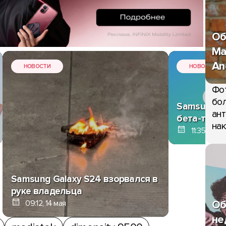
Об
Ma
An
НОВОСТИ
НОВОСТИ
Фо
бол
Samsung о
ант
бета-тести
нак
11:35, 13 ма
Samsung Galaxy S24 взорвался в
руке владельца
Об
09:12, 14 мая
не