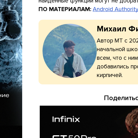
найденные функции могут не добра
ПО МАТЕРИАЛАМ:
Android Authorit
Михаил Ф
Автор МТ с 202
начальной шко
всем, что с ни
добавились про
кирпичей.
Поделитьс