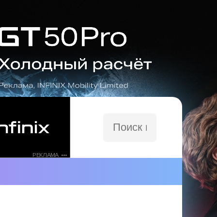
Поиск
по
сайту
РЕКЛАМА •••