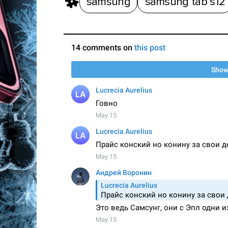
samsung
samsung tab s12