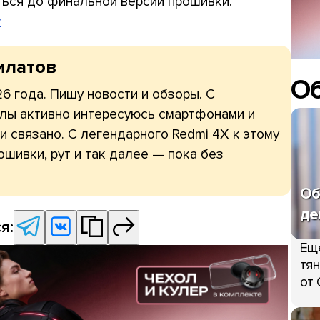
ться до финальной версии прошивки.
y
илатов
О
6 года. Пишу новости и обзоры. С
лы активно интересуюсь смартфонами и
ми связано. С легендарного Redmi 4X к этому
шивки, рут и так далее — пока без
Об
де
я:
Ещ
тян
от 