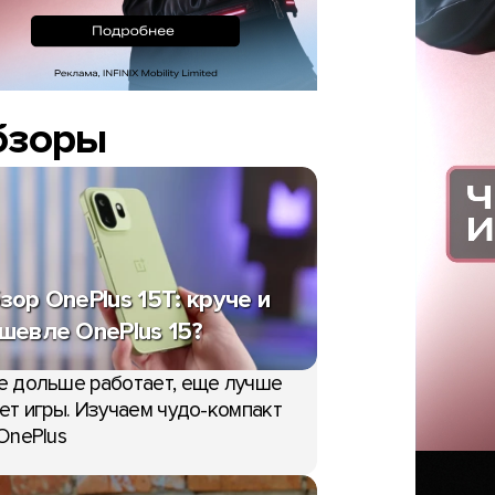
бзоры
зор OnePlus 15T: круче и
шевле OnePlus 15?
е дольше работает, еще лучше
ет игры. Изучаем чудо-компакт
OnePlus