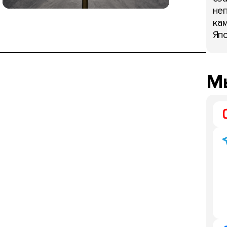
неп
кам
Япо
Мы