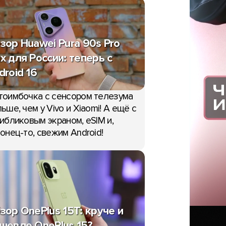
зор Huawei Pura 90s Pro
x для России: теперь с
droid 16
тоимбочка с сенсором телезума
ьше, чем у Vivo и Xiaomi! А ещё с
ибликовым экраном, eSIM и,
онец-то, свежим Android!
зор OnePlus 15T: круче и
шевле OnePlus 15?