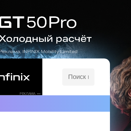
Поиск
по
сайту
РЕКЛАМА •••