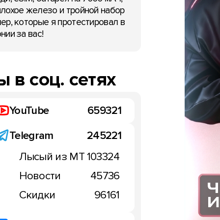
лохое железо и тройной набор
ер, которые я протестировал в
нии за вас!
 в соц. сетях
YouTube
659321
Telegram
245221
Лысый из МТ
103324
Новости
45736
Скидки
96161