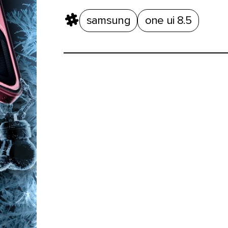
samsung
one ui 8.5