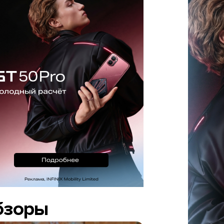
бзоры