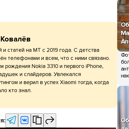
Об
Ma
 Ковалёв
An
 и статей на МТ с 2019 года. С детства
Фо
ён телефонами и всем, что с ними связано.
бол
 рождения Nokia 3310 и первого iPhone,
ант
адушек и слайдеров. Увлекался
нак
тингом и верил в успех Xiaomi тогда, когда
ло кто знал.
Об
я:
де