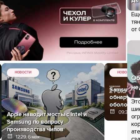
Ещ
тян
от 
НОВОСТИ
НОВОСТИ
Об
не
Samsung Ga
обнаружен
Это
оболочки O
шик
09:35, 6 м
Apple наводит мосты с Intel и
огр
Samsung по вопросу
кор
производства чипов
ате
12:29, 6 мая
сза