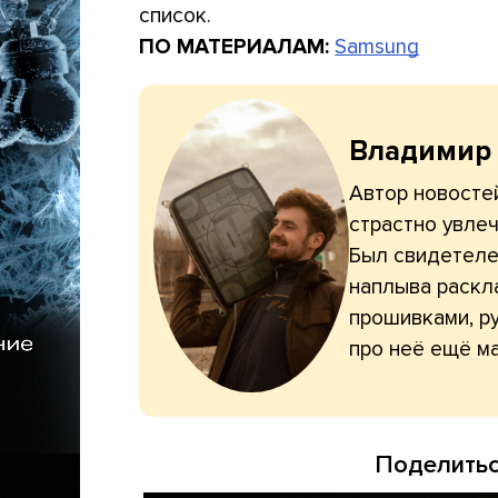
список.
ПО МАТЕРИАЛАМ:
Samsung
Владимир
Автор новостей
страстно увлеч
Был свидетелем
наплыва раскл
прошивками, ру
про неё ещё ма
Поделитьс