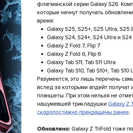
флагманской серии Galaxy S26. Ком
которые начнут получать обновлен
время:
Galaxy S25, S25+, S25 Ultra, S25
Galaxy S24, S24+, S24 Ultra и S24
Galaxy Z Fold 7, Flip 7
Galaxy Z Fold 6, Flip 6
Galaxy Tab S11, Tab S11 Ultra
Galaxy Tab S10, Tab S10+, Tab S10 U
Разумеется, это лишь перечень сам
вслед за которыми апдейт получат 
планшеты. При этом нельзя не отмет
нашумевшей трикладушки
Galaxy Z T
скоропостижно прекращены ранее
.
Обновлено:
Galaxy Z TriFold тоже п