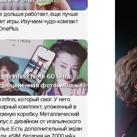
е дольше работает, еще лучше
ет игры. Изучаем чудо-компакт
OnePlus
НОВОСТИ
зор Infinix Note 60 Ultra:
дооценённая фотоимбочка
laxy Z Fold 8 Wide
Топ-10 самых продаваем
 в исходниках
 Infinix, который смог. У него
мире смартфонов за янв
ne UI 9
арный комплект, уложенный в
март 2026
ая
омную коробку. Металлический
12:58, 5 мая
пус с дизайном от итальянского
лье. Есть дополнительный экран
ди, eSIM, батарея на 7000 мАч,