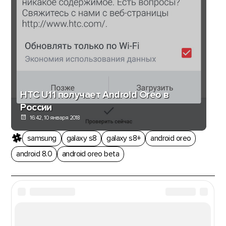
HTC U11 получает Android Oreo в
России
16:42, 10 января 2018
samsung
galaxy s8
galaxy s8+
android oreo
android 8.0
android oreo beta