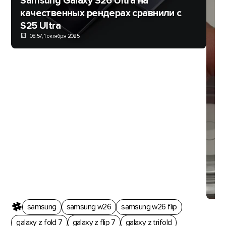
Samsung Galaxy S26 Ultra на
качественных рендерах сравнили с
S25 Ultra
08:57, 1 октября 2025
Ре
вз
Ga
samsung
samsung w26
samsung w26 flip
galaxy z fold 7
galaxy z flip 7
galaxy z trifold