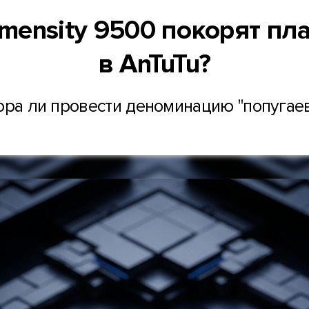
ensity 9500 покорят пл
в AnTuTu?
ора ли провести деноминацию "попугаев