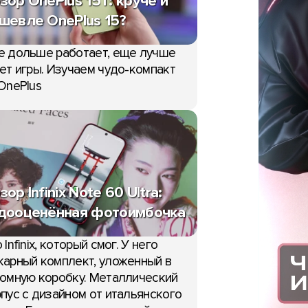
зор OnePlus 15T: круче и
шевле OnePlus 15?
е дольше работает, еще лучше
ет игры. Изучаем чудо-компакт
OnePlus
зор Infinix Note 60 Ultra:
дооценённая фотоимбочка
 Infinix, который смог. У него
арный комплект, уложенный в
омную коробку. Металлический
пус с дизайном от итальянского