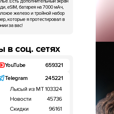
лье. Есть дополнительный экран
ди, eSIM, батарея на 7000 мАч,
лохое железо и тройной набор
ер, которые я протестировал в
нии за вас!
 в соц. сетях
YouTube
659321
Telegram
245221
Лысый из МТ
103324
НОВОСТИ
Новости
45736
Скидки
96161