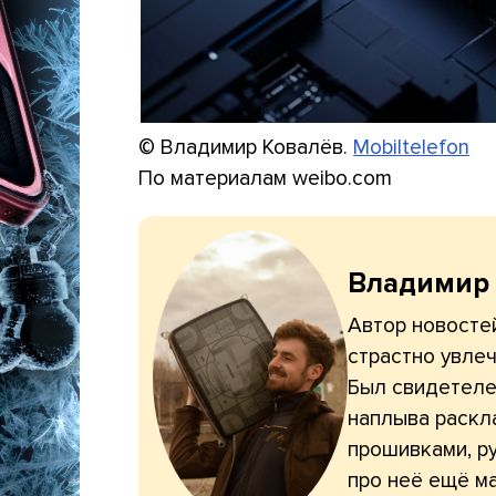
© Владимир Ковалёв.
Mobiltelefon
По материалам weibo.com
Владимир
Автор новостей
страстно увлеч
Был свидетелем
наплыва раскл
прошивками, ру
про неё ещё ма