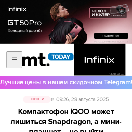
РЕКЛАМА •••
Лучшие цены в нашем скидочном Telegram!
09:26, 28 августа 2025
НОВОСТИ
Компактофон iQOO может
лишиться Snapdragon, а мини-
планшет – не выйти