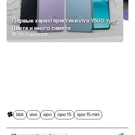
i
Первые характеристики vivo Y500: три
цвета и много памяти
11:51, 27 августа 2025
bbk
vivo
iqoo
iqoo 15
iqoo 15 mini