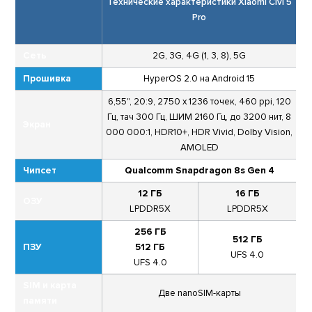
Технические характеристики Xiaomi Civi 5
Pro
Сеть
2G, 3G, 4G (1, 3, 8), 5G
Прошивка
HyperOS 2.0 на Android 15
6,55", 20:9, 2750 x 1236 точек, 460 ppi, 120
Гц, тач 300 Гц, ШИМ 2160 Гц, до 3200 нит, 8
Экран
000 000:1, HDR10+, HDR Vivid, Dolby Vision,
AMOLED
Чипсет
Qualcomm Snapdragon 8s Gen 4
12 ГБ
16 ГБ
ОЗУ
LPDDR5X
LPDDR5X
256 ГБ
512 ГБ
ПЗУ
512 ГБ
UFS 4.0
UFS 4.0
SIM и карта
Две nanoSIM-карты
памяти