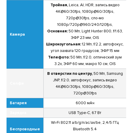
Тройная,
Leica, AI, HDR, запись видео
4K@60/30fps, 1080р@60/30fps,
720p@30fps, сло-мо
1080p/720p@960/240/120fps,
Основная:
50 Мп, Light Hunter 800, f/1.63,
Камера
ЭФР 23 мм, OIS
Широкоугольная:
12 Мп, f/2.2, автофокус,
угол захвата 120 градусов, ЭФР 15 мм
Телефото:
50 Мп, f/2.0, оптический зум
3.2х, ЭФР 60 мм, макро 10 см, OIS
В отверстии по центру,
50 Мп, Samsung
JNP, f/2.0, автофокус, запись видео
Селфи
4К@60/30fps, 1080p@60/30fps,
720p@30fps
Батарея
6000 мАч
Зарядка
USB Type-C, 67 Вт
Wi-Fi 802.11 a/b/g/n/ac/ax/be, 2,4/5 ГГц
Беспроводные
Bluetooth 5.4