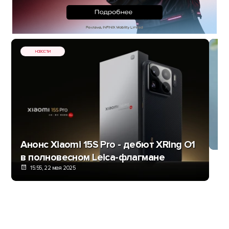
НОВОСТИ
Об
ф
Анонс Xiaomi 15S Pro - дебют XRing O1
в полновесном Leica-флагмане
15:55, 22 мая 2025