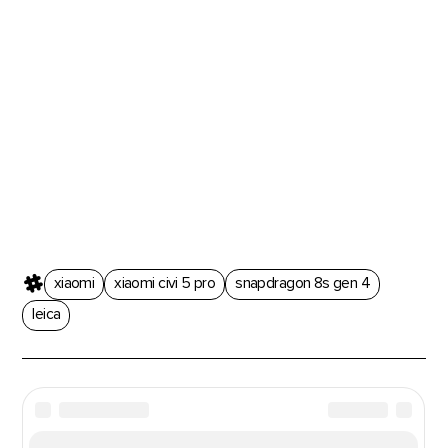
xiaomi
xiaomi civi 5 pro
snapdragon 8s gen 4
leica