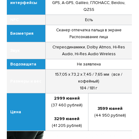
интерфейсы
GPS, A-GPS, Galileo, ГЛОНАСС, Beidou,
QZSS
NFC
Есть
Сканер отпечатка пальца в экране
Биометрия
Распознавание лица
Стереодинамики, Dolby Atmos, Hi-Res
Звук
Audio, Hi-Res Audio Wireless
Водозащита
Не заявлена
157,05 x 73,2 х 7,45 / 7,65 мм（все /
Размеры и вес
кофейный)
184 / 181 г
2999 юаней
(37 460 рублей)
3599 юаней
Цена
(44 950 рублей)
3299 юаней
(41 205 рублей)