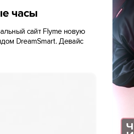
ые часы
бальный сайт Flyme новую
ндом DreamSmart. Девайс