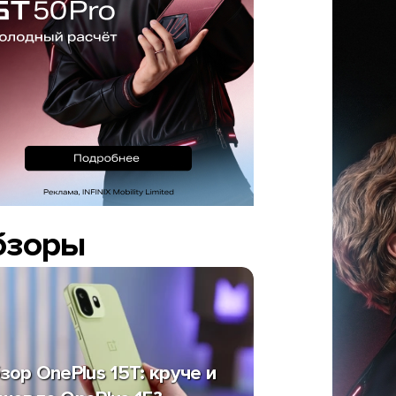
бзоры
зор OnePlus 15T: круче и