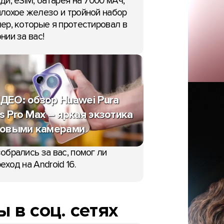
ди, eSIM, батарея на 7000 мАч,
лохое железо и тройной набор
ер, которые я протестировал в
нии за вас!
ДЕО: обзор Huawei Pura
s Pro Max – яркая экзотика
новыми камерами
обрались за вас, помог ли
еход на Android 16.
 в соц. сетях