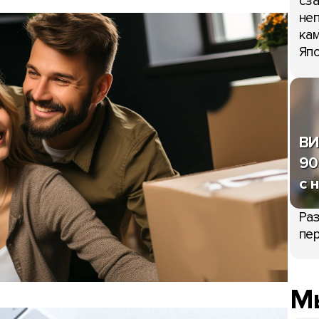
сза
неп
кам
Япо
ВИ
90
с 
Раз
пер
Мы