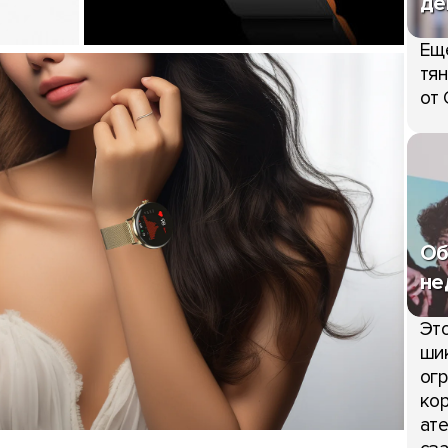
де
Ещ
тян
от 
Об
не
Это
шик
огр
кор
ате