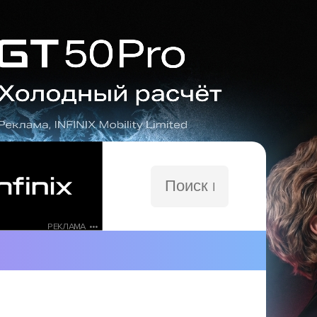
Поиск
по
сайту
РЕКЛАМА •••