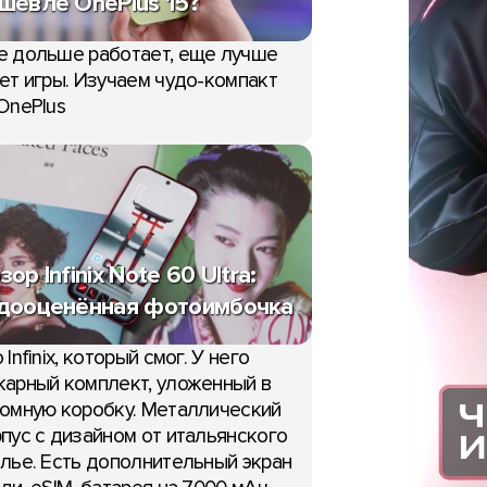
шевле OnePlus 15?
е дольше работает, еще лучше
ет игры. Изучаем чудо-компакт
OnePlus
зор Infinix Note 60 Ultra:
дооценённая фотоимбочка
 Infinix, который смог. У него
арный комплект, уложенный в
омную коробку. Металлический
пус с дизайном от итальянского
лье. Есть дополнительный экран