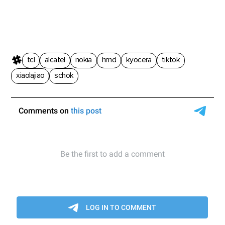
tcl
alcatel
nokia
hmd
kyocera
tiktok
xiaolajiao
schok